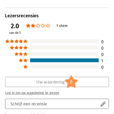
opgave in vier gebieden indeelt:
Aanleveren, Activeren, Afwegen en
Afronden. Elk gebied is uitgewerkt in
Lezersrecensies
een afzonderlijk boek, met daarnaast
2.0
een boek over de verbindende factor
1 stem
Afstemmen. Een compact boek met
van de 5
een overzicht van de methode maakt
de serie compleet. Op één van de
0
kaften staat geschreven: 'De A4-
0
aanpak ... eenvoud en overzicht'. Wat
0
Projectleider-Worden.nl betreft
wordt de spijker daarmee precies op
1
de kop geslagen. A4-
0
projectmanagement brengt
projectmatig werken terug tot de
essentie. Hombergen biedt
?
Uw waardering
projectleiders en opdrachtgevers
een meer dan uitstekend handvat.
Log in om uw waardering te geven
Lees verder
Schrijf een recensie