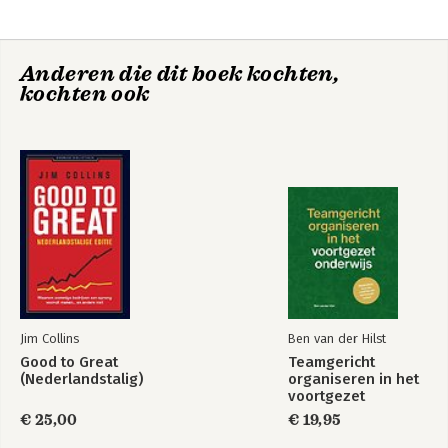
Anderen die dit boek kochten,
Portfoliomanagement
Routekaart
kochten ook
implementeren -
portfoliomanagement
Hoe pakt u dat aan?
Zes
navigatiepaden
Jim Collins
Ben van der Hilst
Good to Great
Teamgericht
(Nederlandstalig)
organiseren in het
voortgezet
Passie & Plezier in
De factor mens in
onderwijs
productieve
€ 25,00
projecten,
€ 19,95
Programma's
programma’s en