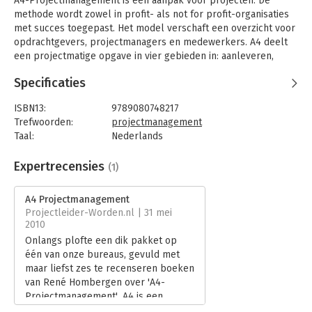
A4-Projectmanagement is een aanpak voor projecten. De
methode wordt zowel in profit- als not for profit-organisaties
met succes toegepast. Het model verschaft een overzicht voor
opdrachtgevers, projectmanagers en medewerkers. A4 deelt
een projectmatige opgave in vier gebieden in: aanleveren,
activeren, afwegen en afronden. Afstemmen vormt de
Specificaties
verbindende kern. Dit boek is een overzichtswerk.
ISBN13:
9789080748217
Trefwoorden:
projectmanagement
Taal:
Nederlands
Bindwijze:
paperback
Aantal pagina's:
115
Expertrecensies
(1)
Uitgever:
Van Haren Publishing B.V.
Druk:
1
A4 Projectmanagement
Verschijningsdatum:
1-1-2004
Projectleider-Worden.nl | 31 mei
2010
Hoofdrubriek:
Organisatiekunde
Onlangs plofte een dik pakket op
één van onze bureaus, gevuld met
maar liefst zes te recenseren boeken
van René Hombergen over 'A4-
Projectmanagement'. A4 is een
methode die een projectmatige