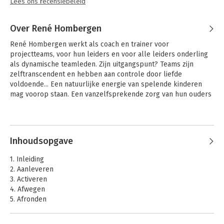
Lees ons recensiebeleid
Over René Hombergen
René Hombergen werkt als coach en trainer voor 
projectteams, voor hun leiders en voor alle leiders onderling 
als dynamische teamleden. Zijn uitgangspunt? Teams zijn 
zelftranscendent en hebben aan controle door liefde 
voldoende... Een natuurlijke energie van spelende kinderen 
mag voorop staan. Een vanzelfsprekende zorg van hun ouders 
evenzeer.
Andere boeken door René
Hombergen
Inhoudsopgave
1. Inleiding
2. Aanleveren
3. Activeren
4. Afwegen
5. Afronden
6. Afstemmen als kern
7. Verantwoording en dank