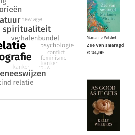
ng
orieën
ratuur
new age
spiritualiteit
verhalenbundel
Marianne Witvliet
latie
psychologie
Zee van smaragd
conflict
€ 24,99
ografie
feminisme
kanker
kanker
rouw
geneeswijzen
ind relatie