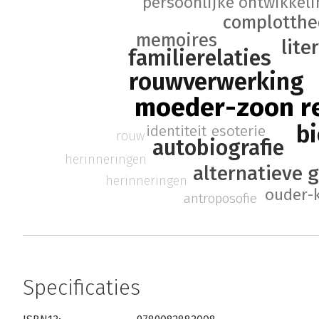
persoonlijke ontwikkeli
complotthe
memoires
lite
familierelaties
rouwverwerking
moeder-zoon re
bi
identiteit
esoterie
rouw
autobiografie
herinneringen
alternatieve 
herinneringen
ouder-k
antroposofie
Specificaties