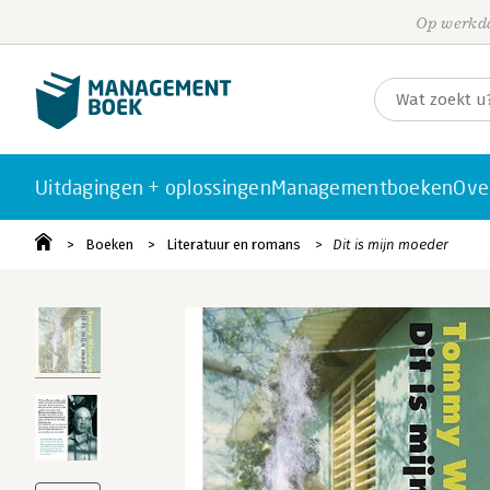
Op werkda
Uitdagingen + oplossingen
Managementboeken
Ove
Boeken
Literatuur en romans
Dit is mijn moeder