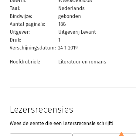
ISBN13:
9789082883008
Taal:
Nederlands
Bindwijze:
gebonden
Aantal pagina's:
188
Uitgever:
Uitgeverij Levant
Druk:
1
Verschijningsdatum:
24-1-2019
Hoofdrubriek:
Literatuur en romans
Lezersrecensies
Wees de eerste die een lezersrecensie schrijft!