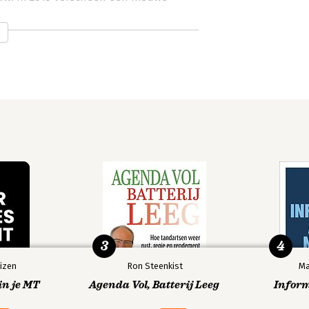
ga
3
4
izen
Ron Steenkist
Ma
in je MT
Agenda Vol, Batterij Leeg
Infor