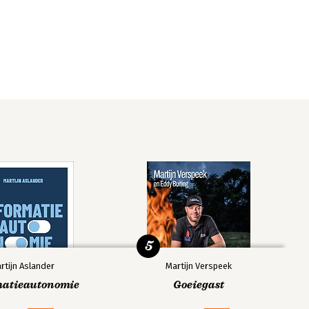
5
rtijn Aslander
Martijn Verspeek
matieautonomie
Goeiegast