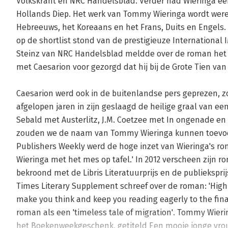
Volkskrant en NRC Handelsblad. Verder had Wieringa een
Hollands Diep. Het werk van Tommy Wieringa wordt werel
Hebreeuws, het Koreaans en het Frans, Duits en Engels. 
op de shortlist stond van de prestigieuze International I
Steinz van NRC Handelsblad meldde over de roman het 
met Caesarion voor gezorgd dat hij bij de Grote Tien van 
Caesarion werd ook in de buitenlandse pers geprezen, zo 
afgelopen jaren in zijn geslaagd de heilige graal van een
Sebald met Austerlitz, J.M. Coetzee met In ongenade en P
zouden we de naam van Tommy Wieringa kunnen toevoegen
Publishers Weekly werd de hoge inzet van Wieringa's ro
Wieringa met het mes op tafel.' In 2012 verscheen zijn r
bekroond met de Libris Literatuurprijs en de publiekspri
Times Literary Supplement schreef over de roman: 'Highl
make you think and keep you reading eagerly to the fin
roman als een 'timeless tale of migration'. Tommy Wieri
het Boekenweekgeschenk, getiteld Een mooie jonge vrou