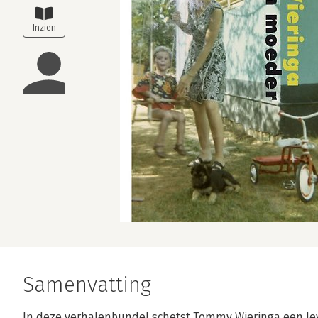
Samenvatting
In deze verhalenbundel schetst Tommy Wieringa een leve