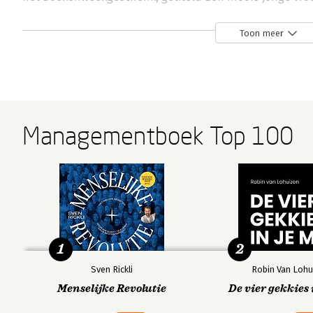
bundel reisverhalen onder de titel Honorair Kozak.
Toon meer
Andere boeken door Tommy Wierin
Bekijk alle boeken
Managementboek Top 100
1
2
Sven Rickli
Robin Van Lohu
Menselijke Revolutie
De vier gekkies 