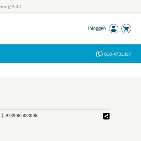
 vanaf €20
Inloggen
010-4731397
Personen
Trefwoorden
9789082883008