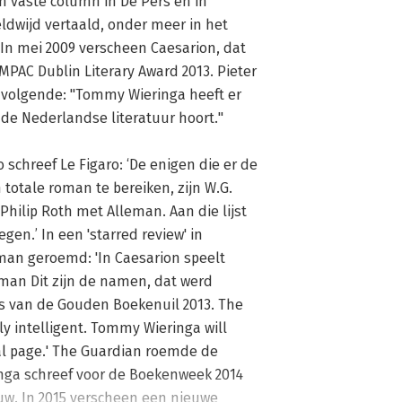
 vaste column in De Pers en in 
dwijd vertaald, onder meer in het 
In mei 2009 verscheen Caesarion, dat 
MPAC Dublin Literary Award 2013. Pieter 
volgende: "Tommy Wieringa heeft er 
de Nederlandse literatuur hoort." 

schreef Le Figaro: ‘De enigen die er de 
 totale roman te bereiken, zijn W.G. 
hilip Roth met Alleman. Aan die lijst 
.’ In een 'starred review' in 
man geroemd: 'In Caesarion speelt 
oman Dit zijn de namen, dat werd 
js van de Gouden Boekenuil 2013. The 
y intelligent. Tommy Wieringa will 
al page.' The Guardian roemde de 
nga schreef voor de Boekenweek 2014 
w. In 2015 verscheen een nieuwe 