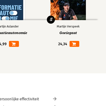
5
rtijn Aslander
Martijn Verspeek
matieautonomie
Goeiegast
4,99
24,34
ersoonlijke effectiviteit