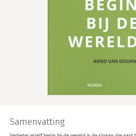
Samenvatting
Verbeter jezelf begin bij de wereld is de slogan die past b