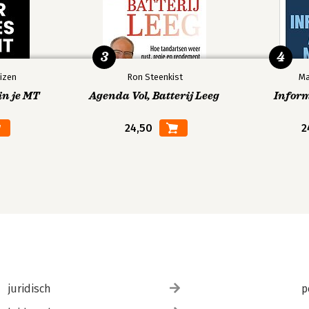
3
4
izen
Ron Steenkist
Ma
in je MT
Agenda Vol, Batterij Leeg
Infor
24,50
2
juridisch
p