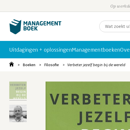
Op werkda
Uitdagingen + oplossingen
Managementboeken
Ove
Boeken
Filosofie
Verbeter jezelf begin bij de wereld