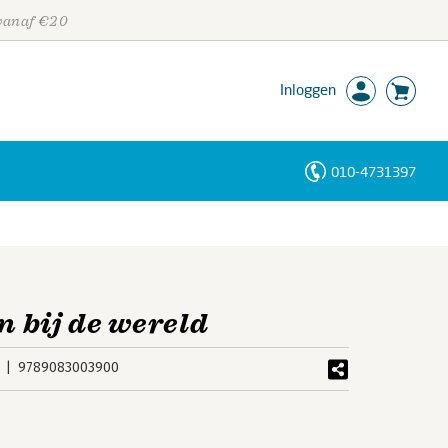
 vanaf €20
Inloggen
010-4731397
Personen
Trefwoorden
n bij de wereld
9789083003900