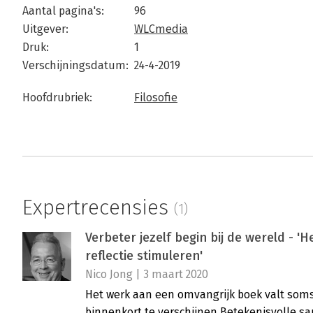
Aantal pagina's:
96
Uitgever:
WLCmedia
Druk:
1
Verschijningsdatum:
24-4-2019
Hoofdrubriek:
Filosofie
Expertrecensies
(1)
Verbeter jezelf begin bij de wereld - 'H
reflectie stimuleren'
Nico Jong | 3 maart 2020
Het werk aan een omvangrijk boek valt soms
binnenkort te verschijnen Betekenisvolle s