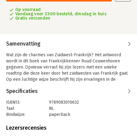
Op voorraad
Vandaag voor 23:00 besteld, dinsdag in huis
Gratis verzonden
Samenvatting
Wat zijn de charmes van Zuidwest-Frankrijk? Het antwoord
wordt in dit boek van Frankrijkkenner Ruud Couwenhoven
gegeven. Opnieuw verrast hij zijn lezers met een unieke
roadtrip die deze keer door het zuidwesten van Frankrijk gaat.
Op een luchtige wijze beschrijft hij zijn ervaringen in de
Dordogne, Lot, Gers en Gironde en ontdek je een reis vol
Specificaties
verrassingen en inspiratie.
IN DIT BOEK LEES JE OOK OVER
ISBN13:
9789083010632
- een relaxte route dwars door de Morvan naar het zuidwesten;
Taal:
NL
- roadtrips om ter plekke nog meer te zien en te genieten;
Bindwijze:
paperback
- bijzondere routes voor fietsers en e-bikers;
Aantal pagina's:
192
- tips van locals om lekker te eten en wijn te proeven;
Uitgever:
eRCeeMedia
Lezersrecensies
- de gezelligste markten en wanneer ze plaatsvinden.
Druk:
1