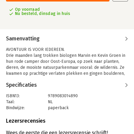
Op voorraad
Nu besteld, dinsdag in huis
Samenvatting
AVONTUUR IS VOOR IEDEREEN.
Drie maanden lang trokken biologen Marvin en Kevin Groen in
hun rode camper door Oost-Europa, op zoek naar planten,
dieren, de mooiste natuurparkenmaar vooral: de wildernis. Ze
kwamen op prachtige verlaten plekken en gingen boulderen,
kajakken, klimmen, wandelen, fietsen, snowboarden en
Specificaties
snowkiten. Ze kampeerden aan een eindeloos uitgestrekt meer
of sliepen in een iglo op een bergtop met fantastich uitzicht.
ISBN13:
9789083014890
En ja, ze stonden oog in oog met een beer. Ga mee met de
Taal:
NL
tweeling naar Duitsland, Polen, Slowakijke, Tsjechië, Roemenië
Bindwijze:
paperback
en Hongarije en ontdek de bijzondere natuur in het
Aantal pagina's:
320
onbekende, wilde Europa.
Uitgever:
Uitgeverij Fjord (6042387)
Lezersrecensies
Druk:
1
Verschijningsdatum:
8-3-2022
Wees de eerste die een lezersrecensie schrijft!