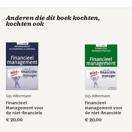
Anderen die dit boek kochten,
kochten ook
Financieel
Financieel
management in de
Management voor
gezondheidszorg
de niet-financiele
manager,deel 2
Gijs Hiltermann
Gijs Hiltermann
Financieel
Financieel
Management voor
management voor
de niet-financiele
de niet-financiële
manager,deel 2
manager, deel 3:
€ 20,00
€ 20,00
Financiële
beheeraspecten