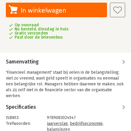
In winkelwagen
Op voorraad
Nu besteld, dinsdag in huis
Gratis verzonden
Past door de brievenbus
Samenvatting
'Financieel management' staat bij velen in de belangstelling;
niet zo vreemd, want geld speelt in organisaties nu eenmaal
een belangrijke rol. Managers hebben daarmee te maken, ook
als zij zelf niet in de financiële sector van die organisatie
werken.
Zo moeten er gesprekken worden gevoerd met financiële
Specificaties
functionarissen, zoals controllers, accountants en financieel
directeuren. Bedrijfsvoeringsaspecten brengen ook vrijwel
ISBN13:
9789083024547
altijd financiële gevolgen mee, die in managementteams
Trefwoorden:
jaarverslag
,
bedrijfseconomie
,
worden besproken. Voldoende kennis van financieel
balanslezen