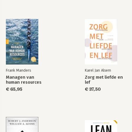
Financieel
Bedrijfskundige
management voor
aspecten in de zorg
de niet-financiële
manager, deel 3:
Financiële
beheeraspecten
Frank Manders
Karel Jan Alsem
Bekijk alle boeken
Managen van
Zorg met liefde en
human resources
lef
€ 65,95
€ 37,50