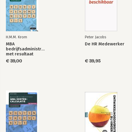
H.M.M. Krom
Peter Jacobs
MBA
De HR Medewerker
bedrijfsadministratie
met resultaat
Financieel
Bedrijfskundige
opgavenboek
management voor
€ 39,00
aspecten in de zorg
€ 39,95
de niet-financiële
manager, deel 3:
Financiële
beheeraspecten
Bekijk alle boeken