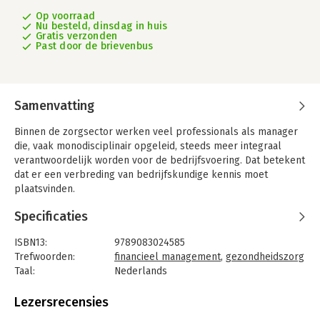
Op voorraad
Nu besteld, dinsdag in huis
Gratis verzonden
Past door de brievenbus
Samenvatting
Binnen de zorgsector werken veel professionals als manager
die, vaak monodisciplinair opgeleid, steeds meer integraal
verantwoordelijk worden voor de bedrijfsvoering. Dat betekent
dat er een verbreding van bedrijfskundige kennis moet
plaatsvinden.
Daarnaast verandert er veel in de zorg. Toenemende
Specificaties
marktgerichtheid, commercieel werken, interne verzakelijking,
diagnose behandelcombinaties en DOT’s zijn daar voorbeelden
ISBN13:
9789083024585
van. Dat betekent dat de zorgmanager van nu niet alleen breed
Trefwoorden:
financieel management
,
gezondheidszorg
bedrijfskundig geschoold moet zijn, maar tevens begrijpt wat
Taal:
Nederlands
de veranderende wereld betekent voor zijn functioneren. En
Bindwijze:
paperback
financiën spelen daarbij een belangrijke rol. Kennis van de
Aantal pagina's:
160
Lezersrecensies
basisbeginselen van financieel management is dan ook
Uitgever:
Uitgeverij H&G