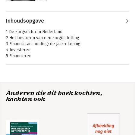
masteropleidingen van diverse 
Andere boeken door Gijs
universiteiten en hogescholen.
Hiltermann
Inhoudsopgave
1 De zorgsector in Nederland
2 Het besturen van een zorginstelling
3 Financial accounting: de jaarrekening
4 Investeren
5 Financieren
6 Kosten en kostprijzen
7 Begroten en budgetteren
8 Interne verantwoording
Anderen die dit boek kochten,
Financieel
Financieel
kochten ook
management voor
Management voor
de niet-financiële
de niet-financiele
manager - Deel 1:
manager,deel 2
Jaarverslaggeving