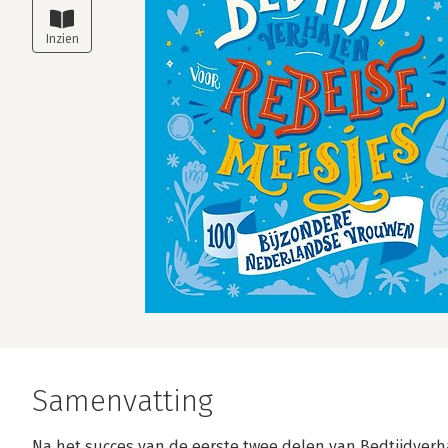
Samenvatting
Na het succes van de eerste twee delen van Bedtijdverha