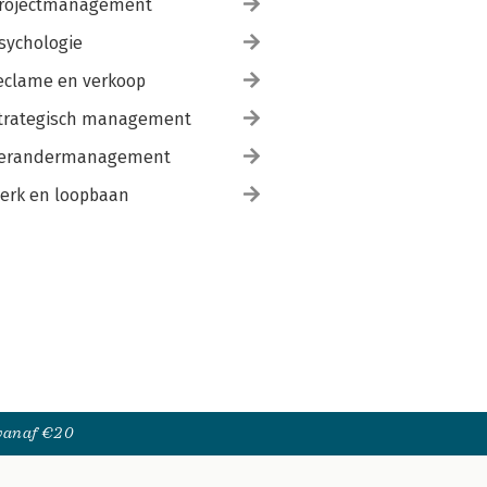
rojectmanagement
sychologie
eclame en verkoop
trategisch management
erandermanagement
erk en loopbaan
 vanaf €20