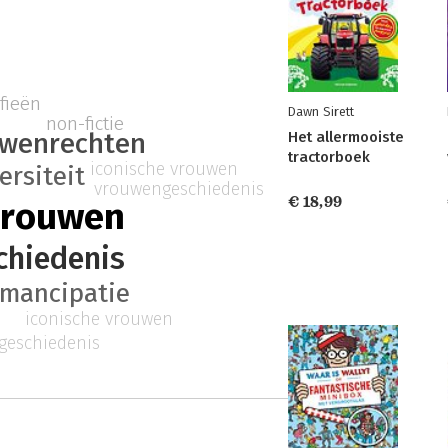
fieën
Dawn Sirett
non-fictie
wenrechten
Het allermooiste
tractorboek
iconische vrouwen
ersiteit
vrouwengeschiedenis
€ 18,99
vrouwen
chiedenis
mancipatie
iconische vrouwen
geschiedenis