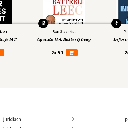
3
4
izen
Ron Steenkist
Ma
in je MT
Agenda Vol, Batterij Leeg
Infor
24,50
2
juridisch
p