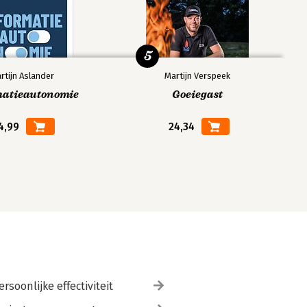
5
rtijn Aslander
Martijn Verspeek
matieautonomie
Goeiegast
4,99
24,34
ersoonlijke effectiviteit