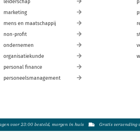
leiderschap
p
marketing
p
mens en maatschappij
r
non-profit
s
ondernemen
v
organisatiekunde
w
personal finance
personeelsmanagement
gen voor 23:00 besteld, morgen in huis
Gratis verzending