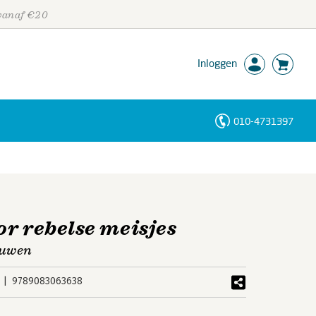
 vanaf €20
Inloggen
010-4731397
Personen
Trefwoorden
r rebelse meisjes
ouwen
9789083063638