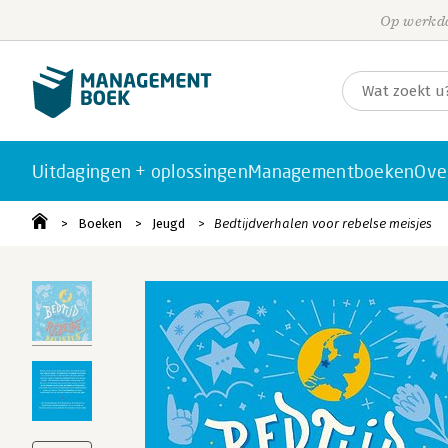
Op werkda
Uitdagingen + oplossingen
Managementboeken
Ove
Boeken
Jeugd
Bedtijdverhalen voor rebelse meisjes