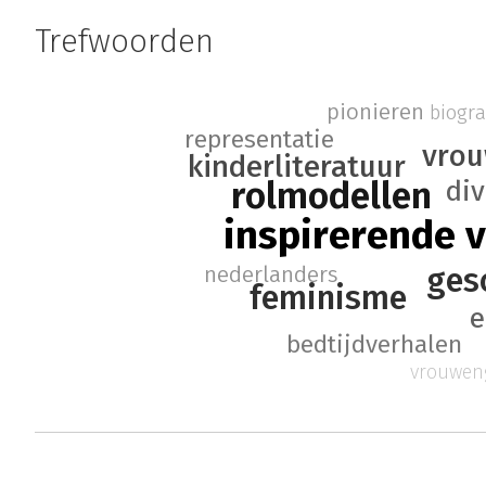
Trefwoorden
pionieren
biogra
representatie
vrou
kinderliteratuur
rolmodellen
div
inspirerende 
ges
nederlanders
feminisme
e
bedtijdverhalen
vrouwen