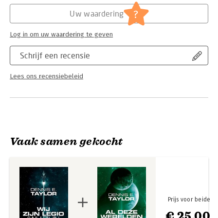
Hoofdrubriek:
Thrillers en spanning
geen Bob ooit is geweest. Maar het universum blijkt vol
Serie:
Bobiversum serie
?
Uw waardering
verschrikkingen, en indringers maken hen kwaad, heel erg
kwaad.
Log in om uw waardering te geven
Schrijf een recensie
Lees ons recensiebeleid
Vaak samen gekocht
Prijs voor beide
€ 25,00