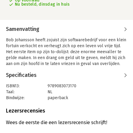
Op voorraad
Nu besteld, dinsdag in huis
Samenvatting
Bob Johansson heeft zojuist zijn softwarebedrijf voor een klein
fortuin verkocht en verheugt zich op een leven vol vrije tijd.
Het eerste item op zijn to-dolijst: deze enorme meevaller te
gelde maken. In een drang om geld uit te geven, meldt hij zich
aan om zijn hoofd in te laten vriezen in geval van overlijden.
Vervolgens wordt hij overreden als hij de straat oversteekt.
Specificaties
Als Bob 117 jaar later wakker wordt, ontdekt hij dat zijn brein is
geüpload naar computer-hardware en maakt hij kans om de KI
ISBN13:
9789083073170
te worden in een interstellaire Von Neumann-sonde. Maar
Taal:
NL
daarmee is hij ook een doelwit voor andere machtsblokken op
Bindwijze:
paperback
aarde. De veiligste plek voor Bob is in de ruimte, op
Aantal pagina's:
324
topsnelheid weg koersend van de aarde. Dat denkt hij
Uitgever:
Iceberg Books BV
Lezersrecensies
tenminste.
Druk:
1
Verschijningsdatum:
1-12-2021
Wees de eerste die een lezersrecensie schrijft!
Bob en zijn klonen gaan op een missie om bewoonbare
planeten voor de mensheid te vinden en moedig te gaan waar