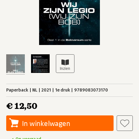
Paperback
NL
2021
1e druk
9789083073170
€ 12,50
In winkelwagen