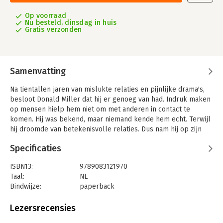
Op voorraad
Nu besteld, dinsdag in huis
Gratis verzonden
Samenvatting
Na tientallen jaren van mislukte relaties en pijnlijke drama's,
besloot Donald Miller dat hij er genoeg van had. Indruk maken
op mensen hielp hem niet om met anderen in contact te
komen. Hij was bekend, maar niemand kende hem echt. Terwijl
hij droomde van betekenisvolle relaties. Dus nam hij op zijn
veertigste een beangstigend besluit: zichzelf zijn, koste wat
Specificaties
het kost.
Een boek over het risico dat gepaard gaat met de keuze om op
ISBN13:
9789083121970
minder mensen indruk te maken en met meer mensen contact
Taal:
NL
te maken, over de vrijheid die ontstaat als we stoppen met
Bindwijze:
paperback
‘performen’ en beginnen met liefhebben. Een verhaal over het
Aantal pagina's:
224
neerhalen van oude muren om een gezonde geest, een sterk
Uitgever:
Unravel Publishers
Lezersrecensies
gezin en een carrière die voldoening geeft te creëren. Dit boek
Druk:
1