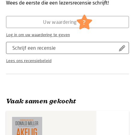
voelt als een gesprek met je beste vriend: slim, grappig,
Verschijningsdatum:
2-6-2023
Wees de eerste die een lezersrecensie schrijft!
eerlijk, essentieel. Akelig Dichtbij is Donald Miller op zijn best.
Hoofdrubriek:
Religie
?
Uw waardering
Log in om uw waardering te geven
Schrijf een recensie
Lees ons recensiebeleid
Vaak samen gekocht