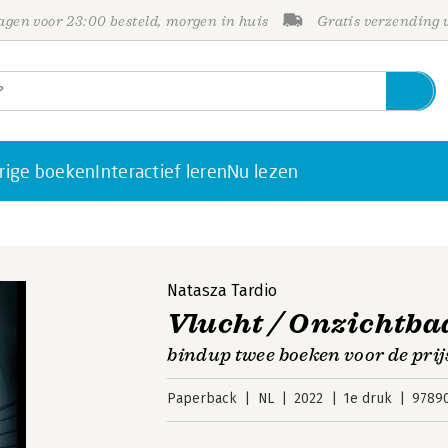
gen voor 23:00 besteld, morgen in huis
Gratis verzending
rige boeken
Interactief leren
Nu lezen
Natasza Tardio
Vlucht / Onzichtba
bindup twee boeken voor de prij
Paperback
NL
2022
1e druk
9789