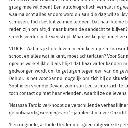
graag mee wil doen? Een autobiografisch verhaal nog wel
waarna echt alles anders werd en aan die dag wil ze lie
schrijven. Toch besluit ze mee te doen. Dat haar kleine 
reden zijn om altijd maar buiten de aandacht te blijven?
steeds verder in de wedstrijd. Maar welke prijs moet ze
VLUCHT Wat als je hele leven in één keer op z’n kop wordt
school en alles wat je kent, moet achterlaten? Voor Sa
opeens werkelijkheid als blijkt dat haar vader banden m
gedwongen wordt om te getuigen tegen een van de gevaa
Dehler. Is het voor Sanne mogelijk om zich bij de situat
Sophie en vriendje Deyan, zoon van Leo, achter zich te 
toch contact op met haar vrienden, waarbij ze de levens 
‘Natasza Tardio verknoopt de verschillende verhaallijne
geloofwaardig weergegeven.’ - jaapleest.nl over Onzicht
‘Een originele, actuele thriller met goed uitgewerkte per