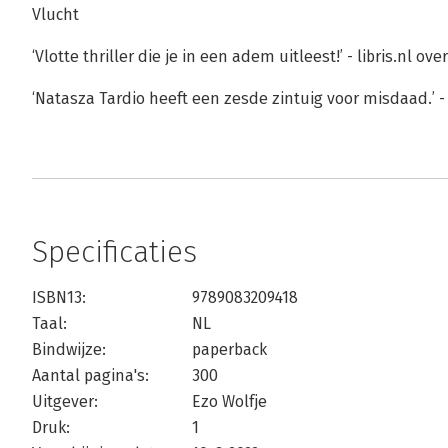
Vlucht
‘Vlotte thriller die je in een adem uitleest!’ - libris.nl ov
‘Natasza Tardio heeft een zesde zintuig voor misdaad.’ -
Specificaties
ISBN13:
9789083209418
Taal:
NL
Bindwijze:
paperback
Aantal pagina's:
300
Uitgever:
Ezo Wolfje
Druk:
1