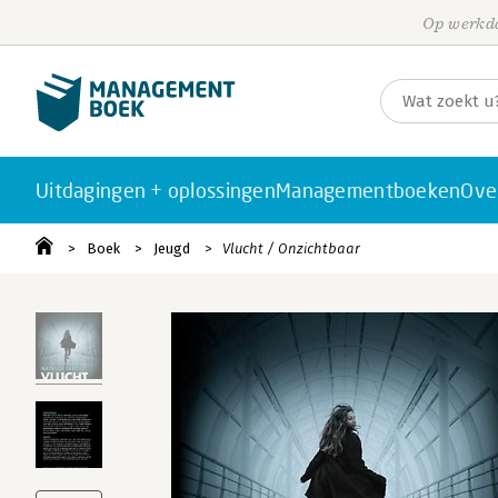
Op werkda
Uitdagingen + oplossingen
Managementboeken
Ove
Boek
Jeugd
Vlucht / Onzichtbaar