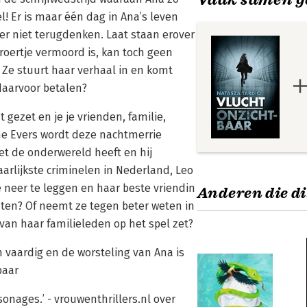
! Er is maar één dag in Ana’s leven
ver niet terugdenken. Laat staan erover
broertje vermoord is, kan toch geen
 Ze stuurt haar verhaal in en komt
 daarvoor betalen?
 gezet en je je vrienden, familie,
nne Evers wordt deze nachtmerrie
et de onderwereld heeft en hij
rlijkste criminelen in Nederland, Leo
ie neer te leggen en haar beste vriendin
Anderen die di
laten? Of neemt ze tegen beter weten in
van haar familieleden op het spel zet?
n vaardig en de worsteling van Ana is
baar
sonages.’ - vrouwenthrillers.nl over