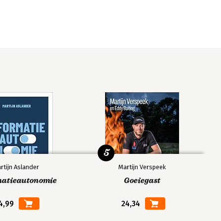
5
rtijn Aslander
Martijn Verspeek
matieautonomie
Goeiegast
4,99
24,34