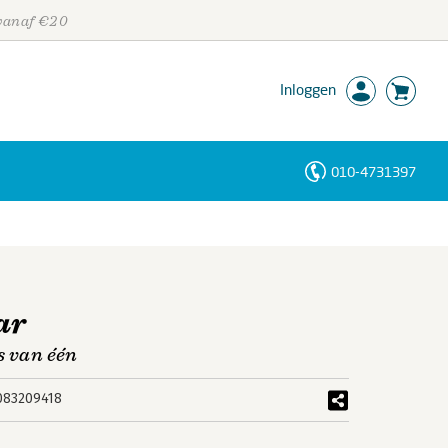
 vanaf €20
Inloggen
010-4731397
Personen
Trefwoorden
ar
s van één
083209418