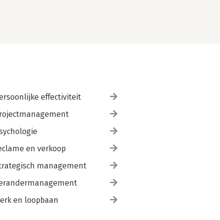
ersoonlijke effectiviteit
rojectmanagement
sychologie
eclame en verkoop
trategisch management
erandermanagement
erk en loopbaan