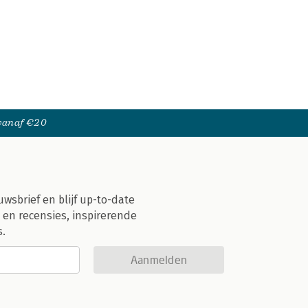
 vanaf €20
uwsbrief en blijf up-to-date
 en recensies, inspirerende
s.
Aanmelden