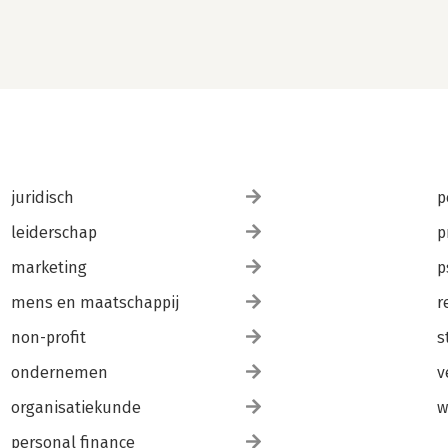
juridisch
p
leiderschap
p
marketing
p
mens en maatschappij
r
non-profit
s
ondernemen
v
organisatiekunde
w
personal finance