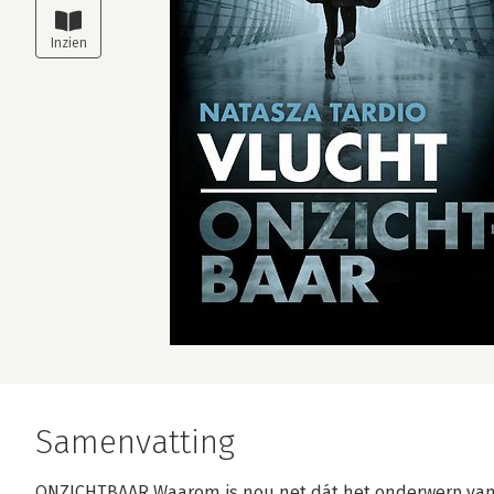
Samenvatting
ONZICHTBAAR Waarom is nou net dát het onderwerp van 