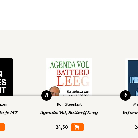
3
4
izen
Ron Steenkist
Ma
in je MT
Agenda Vol, Batterij Leeg
Infor
24,50
2