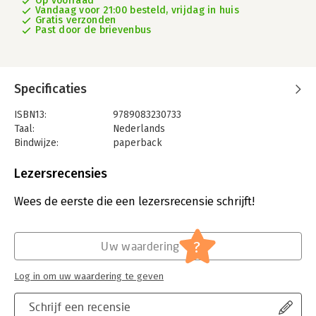
Op voorraad
Vandaag voor 21:00 besteld, vrijdag in huis
Gratis verzonden
Past door de brievenbus
Specificaties
ISBN13:
9789083230733
Taal:
Nederlands
Bindwijze:
paperback
Uitgever:
Infotax
Druk:
4
Lezersrecensies
Hoofdrubriek:
Financieel management
Wees de eerste die een lezersrecensie schrijft!
?
Uw waardering
Log in om uw waardering te geven
Schrijf een recensie