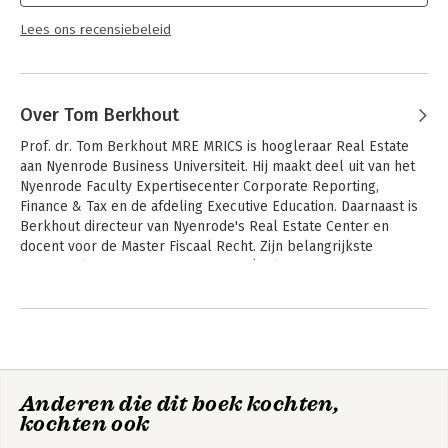
Lees ons recensiebeleid
Over Tom Berkhout
Prof. dr. Tom Berkhout MRE MRICS is hoogleraar Real Estate 
aan Nyenrode Business Universiteit. Hij maakt deel uit van het 
Nyenrode Faculty Expertisecenter Corporate Reporting, 
Finance & Tax en de afdeling Executive Education. Daarnaast is 
Berkhout directeur van Nyenrode's Real Estate Center en 
docent voor de Master Fiscaal Recht. Zijn belangrijkste 
onderzoeksdomeinen zijn vastgoed (belastingen, 
jaarverslaggeving, financiering, taxeren en waarderen, 
Andere boeken door Tom Berkhout
vastgoedeconomie, vastgoedmarkten) en fiscaal recht.
Anderen die dit boek kochten,
kochten ook