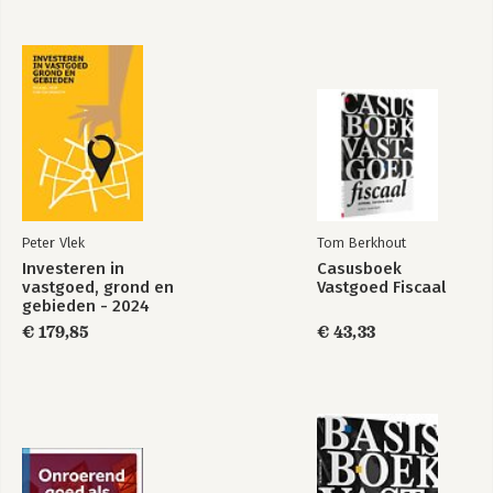
Taxatieleer
Casusboek
vastgoed
Vastgoed Fiscaal
Peter Vlek
Tom Berkhout
Investeren in
Casusboek
vastgoed, grond en
Vastgoed Fiscaal
gebieden - 2024
€ 179,85
€ 43,33
Basisboek
vastgoed fiscaal