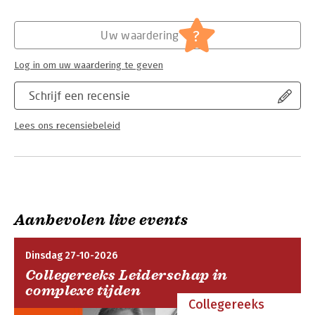
Verschijningsdatum:
15-11-2022
genieten van het leven. En te blijven scoren met zijn
onthullingen in De Telegraaf en bij RTL Boulevard. Een
Hoofdrubriek:
Mens en maatschappij
?
Uw waardering
ontwapenend boek over harteloze misdaad en een
Jongbloed:
Strafrecht - Criminologie
misdaadverslaggever die zijn hart laat spreken.
Log in om uw waardering te geven
Schrijf een recensie
Lees ons recensiebeleid
Aanbevolen live events
Dinsdag 27-10-2026
Collegereeks Leiderschap in
complexe tijden
Collegereeks