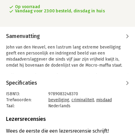
Op voorraad
Vandaag voor 23:00 besteld, dinsdag in huis
Samenvatting
John van den Heuvel, een lustrum lang extreme beveiliging
geeft een persoonlijk en indringend beeld van een
misdaadverslaggever die sinds vijf jaar zijn vrijheid kwijt is,
omdat hij bovenaan de dodenlijst van de Mocro-maffia staat.
Collega-journalist Bert Dijkstra ging maanden lang mee op pad
met John van den Heuvel en zat naast hem op de achterbank
Specificaties
van gepantserde bolides op weg naar onder meer de RTL
Boulevard-studio, de extra beveiligde rechtbank De Bunker,
ISBN13:
9789083248370
het PSV-stadion en rechtbank Amsterdam voor het proces
Trefwoorden:
beveiliging
,
criminaliteit
,
misdaad
tegen de moordverdachten in de zaak van Peter R. de Vries.
Taal:
Nederlands
Bindwijze:
paperback
John van den Heuvel, een lustrum lang extreme beveiliging
Aantal pagina's:
224
Lezersrecensies
geeft een onthullende inkijk achter de schermen van een
Uitgever:
Ezo Wolf
leven met voortdurende dreiging, maar is vooral ook het
Druk:
1
Wees de eerste die een lezersrecensie schrijft!
verhaal van een geboren positivo die er in slaagt te blijven