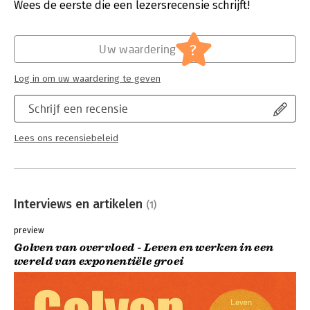
Verschijningsdatum:
5-9-2025
Wees de eerste die een lezersrecensie schrijft!
Hoofdrubriek:
Mens en maatschappij
?
Uw waardering
Log in om uw waardering te geven
Schrijf een recensie
Lees ons recensiebeleid
Interviews en artikelen
(1)
preview
Golven van overvloed - Leven en werken in een
wereld van exponentiële groei