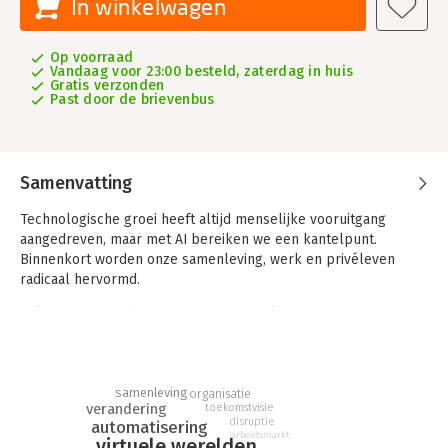
In winkelwagen
Op voorraad
Vandaag voor 23:00 besteld, zaterdag in huis
Gratis verzonden
Past door de brievenbus
Samenvatting
Technologische groei heeft altijd menselijke vooruitgang
aangedreven, maar met AI bereiken we een kantelpunt.
Binnenkort worden onze samenleving, werk en privéleven
radicaal hervormd.
Golven van overvloed
beschrijft de explosieve opmars van
hyperintelligente AI, robotisering en virtuele werelden, en
plaatst deze in historisch perspectief.
Patrick Willer combineert lessen uit het verleden met de
samenleving
organisatie
nieuwste innovaties en biedt een helder beeld van
verandering
toekomstvisie
disruptie
automatisering
exponentiële verandering. En hij verkent concrete strategieën
arbeidsmarkt
virtuele werelden
om als individu én organisatie te navigeren in een tijdperk van