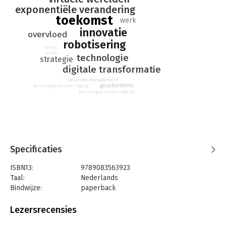
exponentiële verandering
overvloed. Zo leert Willer je om niet alleen te overleven, maar
toekomst
te floreren te midden van razendsnelle technologische
werk
innovatie
ontwikkelingen.
overvloed
robotisering
trends
trends
technologie
strategie
digitale transformatie
verandermanagement
geschiedenis
technologische vooruitgang
technologische vooruitgang
Specificaties
ISBN13:
9789083563923
Taal:
Nederlands
Bindwijze:
paperback
Aantal pagina's:
280
Uitgever:
Bot uitgevers
Lezersrecensies
Druk:
1