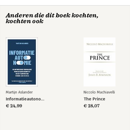
professionals bereikt via nieuwsbrief 
en socials over innovatie en AI. Hij 
Anderen die dit boek kochten,
organiseert executive meetings en co-
kochten ook
creatie programma’s waar 
mensen, ideeën en ecosystemen 
samenkomen.

Wil je ook leren singulariteitsurfen? Dat 
kan!

Kijk op www.innovation-network.nl
Martijn Aslander
Niccolo Machiavelli
Informatieautonomie
The Prince
€ 24,99
€ 28,07