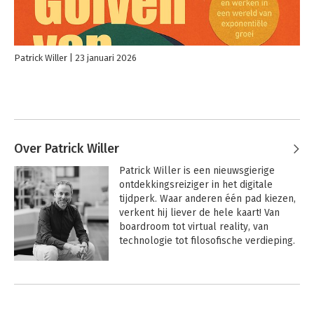
Patrick Willer
23 januari 2026
Over Patrick Willer
Patrick Willer is een nieuwsgierige 
ontdekkingsreiziger in het digitale 
tijdperk. Waar anderen één pad kiezen, 
verkent hij liever de hele kaart! Van 
boardroom tot virtual reality, van 
technologie tot filosofische verdieping.

Met 30 jaar ervaring in technologische 
innovatie bij Oracle, SAP en Salesforce, 
richtte Patrick Innovation Network op, 
een platform dat duizenden 