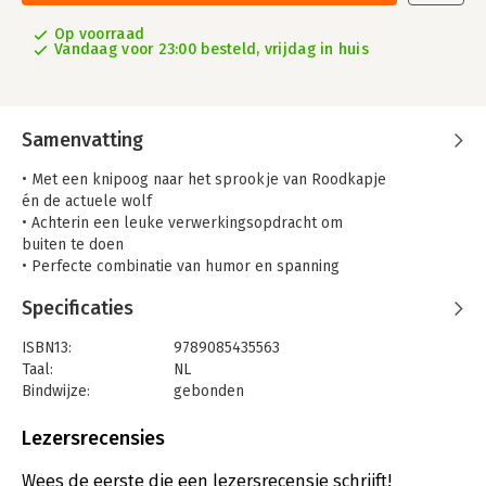
Op voorraad
Vandaag voor 23:00 besteld, vrijdag in huis
Samenvatting
• Met een knipoog naar het sprookje van Roodkapje
én de actuele wolf
• Achterin een leuke verwerkingsopdracht om
buiten te doen
• Perfecte combinatie van humor en spanning
Juf Fiep gaat met haar klas op pad om haar zieke oma een
Specificaties
mandje met lekkers te brengen. Maar het huis van oma staat in
het bos. En in het bos woont een wolf. Juf Fiep maakt zich geen
ISBN13:
9789085435563
zorgen, ook niet als ze onderweg een wel heel woeste hond
Taal:
NL
tegenkomen. Maar als ze bij het huis van oma komen, zien ze
Bindwijze:
gebonden
de deur openstaan. En wie ligt er nou in het bed?
Aantal pagina's:
48
Uitgever:
Columbus
Lezersrecensies
Druk:
1
Verschijningsdatum:
1-3-2024
Wees de eerste die een lezersrecensie schrijft!