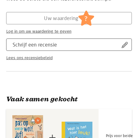
Hoofdrubriek:
Jeugd
Serie:
Juf Fiep
?
Uw waardering
Log in om uw waardering te geven
Schrijf een recensie
Lees ons recensiebeleid
Vaak samen gekocht
Prijs voor beide