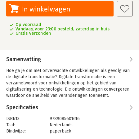
In winkelwagen
Op voorraad
Vandaag voor 23:00 besteld, zaterdag in huis
Gratis verzonden
Samenvatting
Hoe ga je om met onverwachte ontwikkelingen als gevolg van
de digitale transformatie? Digitale transformatie is een
verzamelwoord voor ontwikkelingen op het gebied van
digitalisering en technologie. Die ontwikkelingen convergeren
waardoor de snelheid van veranderingen toeneemt.
In Ontwerp voor digitale transformaties van (zorg)organisaties
Specificaties
gaan we in op de ontwerpeisen die de digitale transformatie
vraagt en welke veranderkundige interventies noodzakelijk zijn
ISBN13:
9789085601616
of ontwikkeld moeten worden. We hebben daarvoor een eigen
Taal:
Nederlands
model ontwikkeld waarin we ingaan op vier systeemniveaus: de
Bindwijze:
paperback
rol van de professional, de rol van management, de gewenste
Aantal pagina's:
128