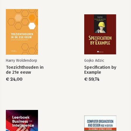
De ontwikkeling
Het huis van de
naar duurzame
professionele
ouderenzorg
zeggenschap
Harry Woldendorp
Gojko Adzic
Hoe je kijkt bepaalt
Toezichthouden in
wat je ziet!
Toezichthouden in
de 21e eeuw
Specification by
de 21e eeuw
Example
€ 24,00
€ 59,74
Bekijk alle boeken