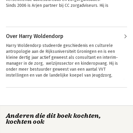
Sinds 2006 is Arjen partner bij CC zorgadviseurs. Hij is 
gefascineerd door de kenmerken van complexe organisaties 
en de invloed daarvan op management en professionals. Deze 
Andere boeken door Arjen Jeninga
nieuwsgierigheid ontstond al tijdens zijn studie: werkzaam op 
de SEH van het VU Medisch Centrum was de impact van 
teamwork op het leven van de patiënt merkbaar en zichtbaar. 
Over Harry Woldendorp
Als adviseur en manager heeft Arjen in alle sectoren van de 
Harry Woldendorp studeerde geschiedenis en culturele 
gezondheidszorg de effecten van de systeemcomplexiteit 
antropologie aan de Rijksuniversiteit Groningen en is een 
ervaren. Zijn interesse in de cybernetica is de afgelopen tien 
kleine dertig jaar actief geweest als consultant en interim-
jaar geleidelijk gegroeid. Vraagstukken in een complexe 
manager in de zorg,  welzijnssector en kinderopvang. Hij is 
omgeving hebben een gebalanceerde en subtiele manier van 
onder meer bestuurder geweest van een aantal VVT 
kijken nodig. Iets dat de cybernetische systeemleer van 
instellingen en van de landelijke koepel van Jeugdzorg, 
Stafford Beer daadwerkelijk biedt. Deze kijk geeft ook 
Welzijn en Kinderopvang.  Hij is mede oprichter van InfraVitaal 
voldoende aanknopingspunten voor de vertaling naar 
dat gericht is op automatisering van de gebouwde omgeving.
relevante interventies. Iets wat hij dagelijks in de praktijk 
Andere boeken door Harry
brengt.
Woldendorp
De ontwikkeling
Het huis van de
naar duurzame
professionele
ouderenzorg
zeggenschap
Anderen die dit boek kochten,
kochten ook