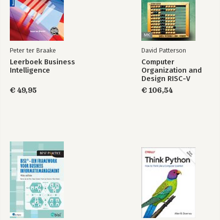
Hoe je kijkt bepaalt
Toezichthouden in
wat je ziet!
de 21e eeuw
Peter ter Braake
David Patterson
Bekijk alle boeken
Leerboek Business
Computer
Intelligence
Organization and
Design RISC-V
Edition
€ 49,95
€ 106,54