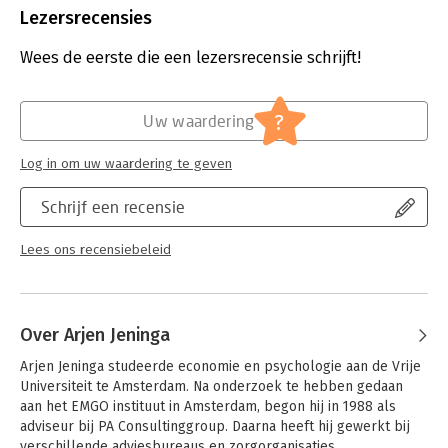
strategieontwikkeling en de invulling van leiderschap. We
Uitgever:
SWP
Lezersrecensies
combineren deze vier systeemniveaus met een vijftal fasen van
Druk:
1
digitale ontwikkeling. Ons model heeft de vorm van een matrix:
Verschijningsdatum:
7-7-2022
Wees de eerste die een lezersrecensie schrijft!
Systemische Ontwikkel Matrix. Hierin komen de
systeemniveaus en de ontwikkelfasen van de digitale
Hoofdrubriek:
IT-management / ICT
transformatie samen.
?
Uw waardering
Een succesvolle transformatie vereist naar ons idee een
Log in om uw waardering te geven
systemisch perspectief. Door het werken met de systemische
ontwikkelmatrix ontstaat een raamwerk voor veranderkundige
Schrijf een recensie
interventies. Kern daarvan is het vergroten van effectiviteit en
wendbaarheid. Voor elke fase van de digitale transformatie en
voor elk systeemniveau beschrijven we de ontwikkeling naar
Lees ons recensiebeleid
een effectiever en wendbaarder manier van werken. De fase
waarin een organisatie zich bevindt bepaalt welke
mogelijkheden de organisatie (professionals, management,
strategie, leiderschap) heeft.
Over Arjen Jeninga
Arjen Jeninga studeerde economie en psychologie aan de Vrije 
Universiteit te Amsterdam. Na onderzoek te hebben gedaan 
aan het EMGO instituut in Amsterdam, begon hij in 1988 als 
adviseur bij PA Consultinggroup. Daarna heeft hij gewerkt bij 
verschillende adviesbureaus en zorgorganisaties.
