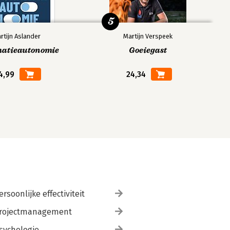
5
rtijn Aslander
Martijn Verspeek
matieautonomie
Goeiegast
4,99
24,34
ersoonlijke effectiviteit
rojectmanagement
sychologie