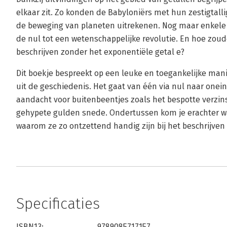
elkaar zit. Zo konden de Babyloniërs met hun zestigtall
de beweging van planeten uitrekenen. Nog maar enkele 
de nul tot een wetenschappelijke revolutie. En hoe zou
beschrijven zonder het exponentiële getal e?
Dit boekje bespreekt op een leuke en toegankelijke mani
uit de geschiedenis. Het gaat van één via nul naar onein
aandacht voor buitenbeentjes zoals het bespotte verzins
gehypete gulden snede. Ondertussen kom je erachter wat
waarom ze zo ontzettend handig zijn bij het beschrijve
Specificaties
ISBN13:
9789085717157