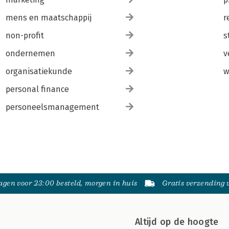
mens en maatschappij
r
non-profit
s
ondernemen
v
organisatiekunde
w
personal finance
personeelsmanagement
gen voor 23:00 besteld, morgen in huis
Gratis verzending
Altijd op de hoogte