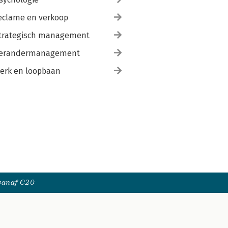
eclame en verkoop
trategisch management
erandermanagement
erk en loopbaan
 vanaf €20