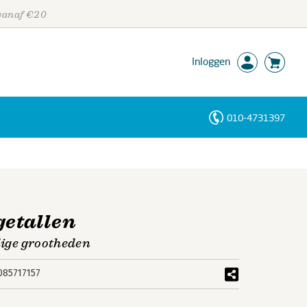
 vanaf €20
Inloggen
010-4731397
Personen
Trefwoorden
getallen
ndige grootheden
085717157