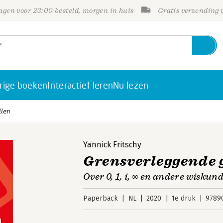
gen voor 23:00 besteld, morgen in huis
Gratis verzending
rige boeken
Interactief leren
Nu lezen
llen
Yannick Fritschy
Grensverleggende 
Over 0, 1, i, ∞ en andere wisku
Paperback
NL
2020
1e druk
9789