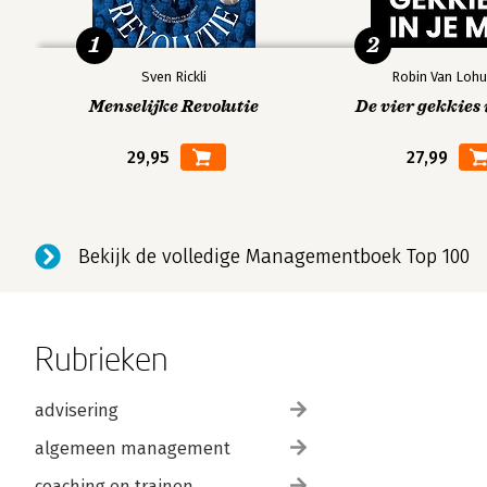
1
2
Sven Rickli
Robin Van Lohu
Menselijke Revolutie
De vier gekkies 
29,95
27,99
Bekijk de volledige Managementboek Top 100
Rubrieken
advisering
algemeen management
coaching en trainen