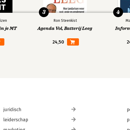
3
4
izen
Ron Steenkist
Ma
in je MT
Agenda Vol, Batterij Leeg
Infor
24,50
2
juridisch
p
leiderschap
p
marketing
p