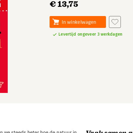
€ 13,75
In winkelwagen
Levertijd ongeveer 3 werkdagen
Vaak samen g
en we steeds beter hoe de natuur in