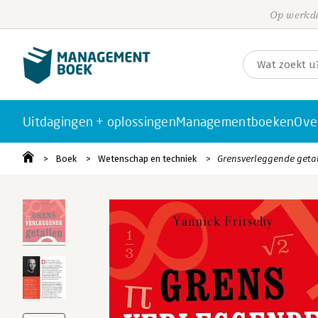
Op werkda
Uitdagingen + oplossingen
Managementboeken
Ove
Boek
Wetenschap en techniek
Grensverleggende geta