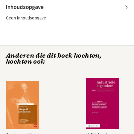
Inhoudsopgave
Geen inhoudsopgave
Anderen die dit boek kochten,
kochten ook
Rechtspraak
Het rechterlijk
Burgerlijk
verbod en bevel
procesrecht