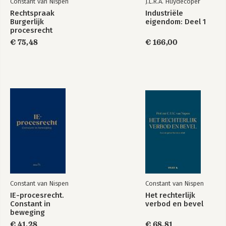
Constant van Nispen
J.L.R.A. Huydecoper
Rechtspraak
Industriële
Burgerlijk
eigendom: Deel 1
procesrecht
IE-procesrecht.
Industriële
€ 75,48
€ 166,00
Constant in
eigendom: Deel 1
beweging
Bekijk alle boeken
Constant van Nispen
Constant van Nispen
IE-procesrecht.
Het rechterlijk
Constant in
verbod en bevel
beweging
€ 41,28
€ 68,81