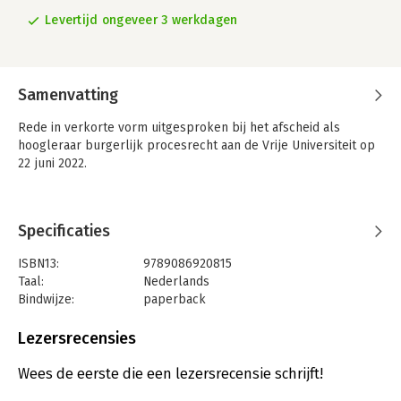
Levertijd ongeveer 3 werkdagen
Samenvatting
Rede in verkorte vorm uitgesproken bij het afscheid als
hoogleraar burgerlijk procesrecht aan de Vrije Universiteit op
22 juni 2022.
Specificaties
ISBN13:
9789086920815
Taal:
Nederlands
Bindwijze:
paperback
Aantal pagina's:
40
Uitgever:
deLex B.V.
Lezersrecensies
Druk:
1
Verschijningsdatum:
14-9-2022
Wees de eerste die een lezersrecensie schrijft!