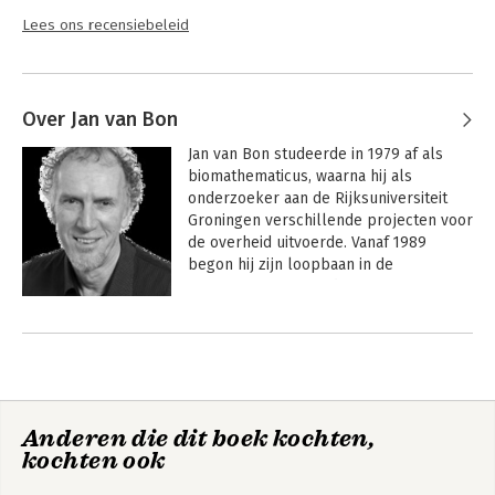
Lees ons recensiebeleid
Over Jan van Bon
Jan van Bon studeerde in 1979 af als 
biomathematicus, waarna hij als 
onderzoeker aan de Rijksuniversiteit 
Groningen verschillende projecten voor 
de overheid uitvoerde. Vanaf 1989 
begon hij zijn loopbaan in de 
automatisering met de invoering van 
processen bij PTT Post, en later bij PTT 
Andere boeken door Jan van Bon
Telecom (IPW) en Unisource 
Information Services. Vanaf het begin 
van de jaren negentig was hij nauw 
betrokken bij de ontwikkeling en 
verspreiding van kennis op het gebied 
Anderen die dit boek kochten,
van IT-management. In 1993 was hij één 
kochten ook
van de initiatiefnemers van het IT 
Service Management Forum in 