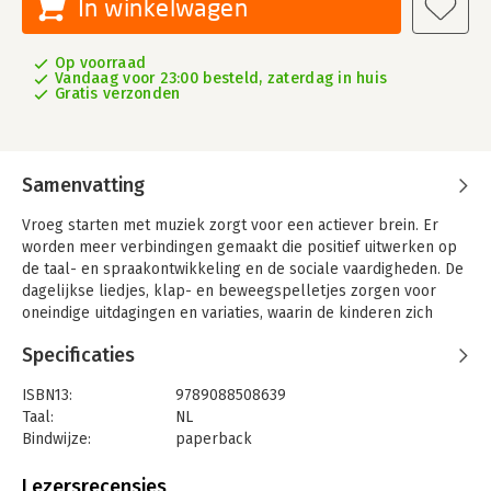
In winkelwagen
Op voorraad
Vandaag voor 23:00 besteld, zaterdag in huis
Gratis verzonden
Samenvatting
Vroeg starten met muziek zorgt voor een actiever brein. Er
worden meer verbindingen gemaakt die positief uitwerken op
de taal- en spraakontwikkeling en de sociale vaardigheden. De
dagelijkse liedjes, klap- en beweegspelletjes zorgen voor
oneindige uitdagingen en variaties, waarin de kinderen zich
creatief, muzikaal en motorisch kunnen uiten. Via de
Specificaties
stapsgewijze aanpak in dit boek is het nu voor elke opvang
mogelijk om de basis van muziek met jonge kinderen zelf toe
ISBN13:
9789088508639
te passen.
Taal:
NL
Muziekkwartier neemt je mee op een muzikale
Bindwijze:
paperback
ontdekkingsreis waarin leren en spelen volledig hand in hand
Aantal pagina's:
192
gaan en het plezier de overhand heeft. Tientallen creatieve
Uitgever:
SWP, Uitgeverij B.V.
Lezersrecensies