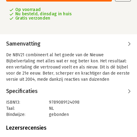
Op voorraad
Nu besteld, dinsdag in huis
Gratis verzonden
Samenvatting
De NBV21 combineert al het goede van de Nieuwe
Bijbelvertaling met alles wat er nog beter kon. Het resultaat:
een vertaling die vertrouwd voelt en als nieuw. Dit is dé bijbel
voor de 21e eeuw. Beter, scherper en krachtiger dan de eerste
versie uit 2004, mede dankzij reacties van duizenden
bijbellezers. De NBV21 brengt je dicht bij de bron.
Specificaties
Dit is de compacte editie van de NBV21, voor als je graag een
klein formaat bijbel gebruikt. Het kleine formaat, 100 x 150
ISBN13:
9789089124098
mm, maakt dat je deze bijbel gemakkelijk meeneemt, naar de
Taal:
NL
kerk of naar bijbelstudie. Deze pastel-variant heeft een zacht
Bindwijze:
gebonden
uiterlijk en geeft een zacht gevoel. De ton-sur-ton opbouw van
Aantal pagina's:
1200
de zachte pastelkleuren, het fijne materiaal, gecombineerd
Uitgever:
Nederlands-Vlaams Bijbelgenootschap
Lezersrecensies
met de subtiele schittering van het folie, maakt van deze bijbel
Druk:
1
een prachtig sieraad. Deze editie wordt geleverd in een