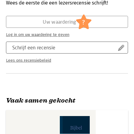
Verschijningsdatum:
14-10-2021
Wees de eerste die een lezersrecensie schrijft!
beschermende koker.
Hoofdrubriek:
Religie
?
Uw waardering
Log in om uw waardering te geven
Schrijf een recensie
Lees ons recensiebeleid
Vaak samen gekocht