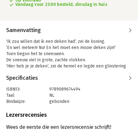
Op voorraad
Vandaag voor 23:00 besteld, dinsdag in huis
Samenvatting
‘Ik zou willen dat ik een deken had’, zei de koning.
‘En wel meteen! Nu! En het moet een mooie deken zijn!’
Toen begon het te sneeuwen.
De sneeuw viel in grote, zachte vlokken.
‘Hier heb je je deken’, zei de hemel en legde een glinstering
over het land.
Specificaties
‘Dank je wel’, zei de koning verbaasd.
In ieder van ons schuilt wel een kleine koning. De ene keer
ISBN13:
9789089674494
woedend omdat het niet helemaal gaat zoals hij graag zou
Taal:
NL
willen, dan weer verbaasd over de macht die hij heeft, en soms
Bindwijze:
gebonden
ook verrukt over het koninkrijk waarover hij regeert.
Aantal pagina's:
48
Heinz Janisch (Hans Christian Anderson Award 2024) en Wolf
Uitgever:
Hoogland & Van Klaveren, Uitgeverij
Lezersrecensies
Erlbruch hebben deze koning in al zijn facetten op papier
Druk:
1
getoverd.
Verschijningsdatum:
22-11-2024
Wees de eerste die een lezersrecensie schrijft!