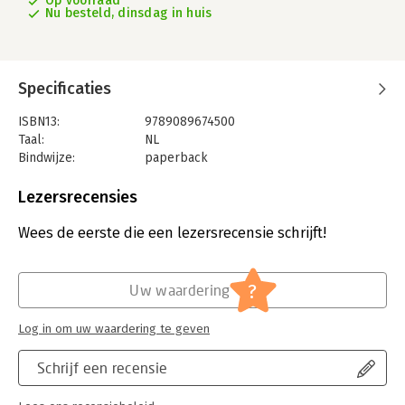
Op voorraad
Nu besteld, dinsdag in huis
Specificaties
ISBN13:
9789089674500
Taal:
NL
Bindwijze:
paperback
Aantal pagina's:
206
Uitgever:
Hoogland & Van Klaveren, Uitgeverij
Lezersrecensies
Druk:
1
Verschijningsdatum:
1-10-2024
Wees de eerste die een lezersrecensie schrijft!
Hoofdrubriek:
Jeugd
?
Uw waardering
Log in om uw waardering te geven
Schrijf een recensie