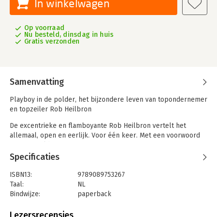
In winkelwagen
Op voorraad
Nu besteld, dinsdag in huis
Gratis verzonden
Samenvatting
Playboy in de polder, het bijzondere leven van topondernemer
en topzeiler Rob Heilbron
De excentrieke en flamboyante Rob Heilbron vertelt het
allemaal, open en eerlijk. Voor één keer. Met een voorwoord
van Jort Kelder.
Al jong besluit zeezeiler Rob Heilbron een avontuurlijk leven
Specificaties
te leiden. Op zijn achttiende verhuist hij naar Tel Aviv. Vandaar
gaat het naar New York, waar hij zich in het nachtleven stort.
ISBN13:
9789089753267
Als catamaranzeiler zet hij indrukwekkende sportprestaties
Taal:
NL
neer.
Bindwijze:
paperback
Eind jaren 70 keert Heilbron terug naar Nederland. Hij neemt
Aantal pagina's:
256
een licentie voor het iconische surfmerk O’Neill mee. Niet veel
Uitgever:
Just Publishers
Lezersrecensies