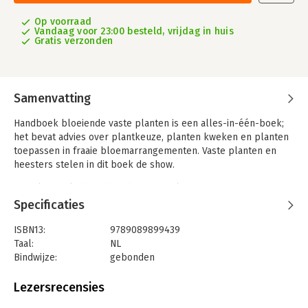
Op voorraad
Vandaag voor 23:00 besteld, vrijdag in huis
Gratis verzonden
Samenvatting
Handboek bloeiende vaste planten is een alles-in-één-boek;
het bevat advies over plantkeuze, planten kweken en planten
toepassen in fraaie bloemarrangementen. Vaste planten en
heesters stelen in dit boek de show.
Kweek ze zelf: dat is het duurzame alternatief voor
snijbloemen kopen, en je bespaart er ook nog eens vele
Specificaties
transportkilometers mee. Elk jaar komen deze planten terug
waardoor je ze telkens weer kunt gebruiken voor je eigen
ISBN13:
9789089899439
bloemcreaties. Rachel Siegfried deelt in dit boek haar selectie
Taal:
NL
van 130 vaste tuintoppers.
Bindwijze:
gebonden
Aantal pagina's:
256
Rachels uitzonderlijk mooie arrangementen leggen de
Uitgever:
Terra
Lezersrecensies
essentie van elke plant vast en halen het meeste uit
Druk:
1
karaktervolle kronkels en ranken. Ze inspireert je om meteen