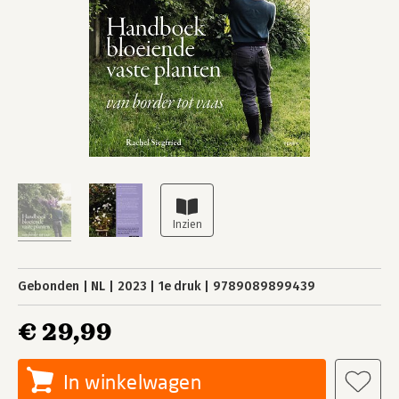
Gebonden
NL
2023
1e druk
9789089899439
€ 29,99
In winkelwagen