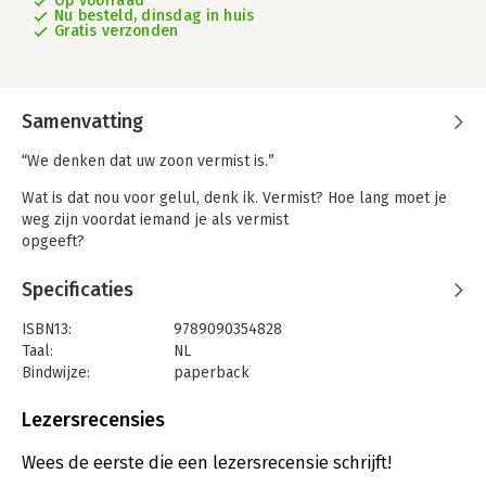
Op voorraad
Nu besteld, dinsdag in huis
Gratis verzonden
Samenvatting
“We denken dat uw zoon vermist is.”
Wat is dat nou voor gelul, denk ik. Vermist? Hoe lang moet je
weg zijn voordat iemand je als vermist
opgeeft?
In de nacht van 11 op 12 mei 2020 hoort Marjolein Hartman dat
Specificaties
haar zoon Max een van de vijf
omgekomen surfers in Scheveningen is. Ze zijn gestikt in een
ISBN13:
9789090354828
metersdikke schuimlaag die zich door
Taal:
NL
een plots draaiende wind voor de kust had verzameld. Het
Bindwijze:
paperback
drama is wereldnieuws.
Aantal pagina's:
212
Uitgever:
Hartman Publishers
Lezersrecensies
Volledig onderuitgehaald probeert ze zich staande te houden
Druk:
1
in een wereld die compleet op zijn kop
Verschijningsdatum:
21-1-2022
Wees de eerste die een lezersrecensie schrijft!
staat. Op zoek naar houvast begint ze al na enkele weken te