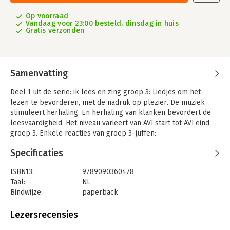
Op voorraad
Vandaag voor 23:00 besteld, dinsdag in huis
Gratis verzonden
Samenvatting
Deel 1 uit de serie: ik lees en zing groep 3: Liedjes om het
lezen te bevorderen, met de nadruk op plezier. De muziek
stimuleert herhaling. En herhaling van klanken bevordert de
leesvaardigheid. Het niveau varieert van AVI start tot AVI eind
groep 3. Enkele reacties van groep 3-juffen:
“Prachtige aanvulling op leesonderwijs” “De kracht zit in de
Specificaties
eenvoud” “Super”
ISBN13:
9789090360478
Taal:
NL
Bindwijze:
paperback
Aantal pagina's:
48
Uitgever:
AnimationKiosk
Lezersrecensies
Druk:
1