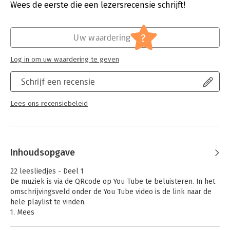
Verschijningsdatum:
3-10-2024
Wees de eerste die een lezersrecensie schrijft!
Hoofdrubriek:
Jeugd
?
Uw waardering
Log in om uw waardering te geven
Schrijf een recensie
Lees ons recensiebeleid
Inhoudsopgave
22 leesliedjes - Deel 1
De muziek is via de QRcode op You Tube te beluisteren. In het
omschrijvingsveld onder de You Tube video is de link naar de
hele playlist te vinden.
1. Mees
2. Pap