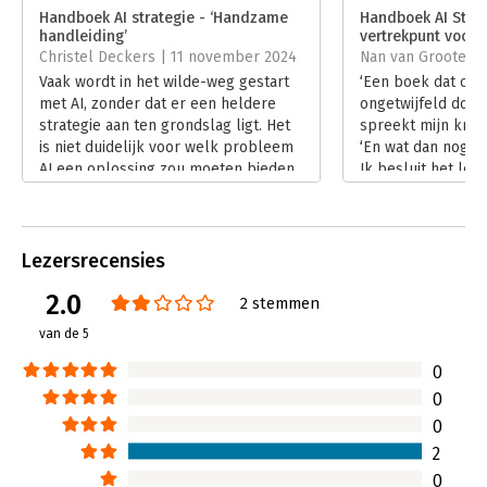
Verschijningsdatum:
9-4-2024
Handboek AI strategie - ‘Handzame
Handboek AI Strat
handleiding’
vertrekpunt voor 
Hoofdrubriek:
IT-management / ICT
,
Strategisch
Christel Deckers | 11 november 2024
Nan van Grootel |
management
Vaak wordt in het wilde-weg gestart
‘Een boek dat over
met AI, zonder dat er een heldere
ongetwijfeld door 
strategie aan ten grondslag ligt. Het
spreekt mijn kriti
is niet duidelijk voor welk probleem
‘En wat dan nog?’, 
AI een oplossing zou moeten bieden.
Ik besluit het los 
Zo moet het dus niet, zo schrijven Job
‘Handboek AI Stra
van den Berg en Remy Gieling,
blik te lezen.
auteurs van ‘Handboek AI strategie’.
Lees verder
Lees verder
Lezersrecensies
2.0
2 stemmen
van de 5
0
0
0
2
0