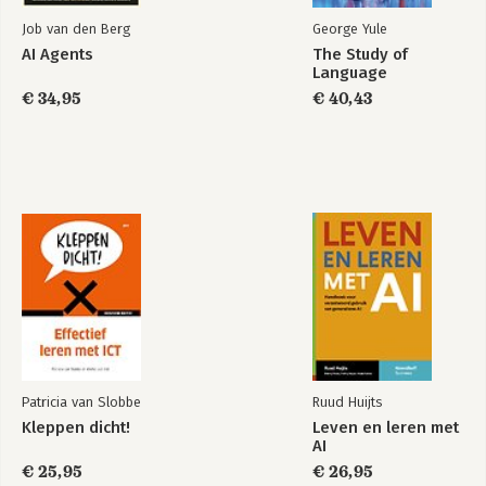
Job van den Berg
George Yule
AI Agents
The Study of
Language
€ 34,95
€ 40,43
Kunstmatige
De AI Code
intelligentie in 60
minuten
Bekijk alle boeken
Patricia van Slobbe
Ruud Huijts
Kleppen dicht!
Leven en leren met
AI
€ 25,95
€ 26,95