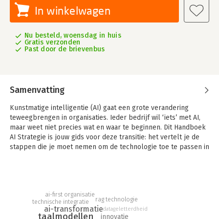
In winkelwagen
Nu besteld, woensdag in huis
Gratis verzonden
Past door de brievenbus
Samenvatting
Kunstmatige intelligentie (AI) gaat een grote verandering
teweegbrengen in organisaties. Ieder bedrijf wil ‘iets’ met AI,
maar weet niet precies wat en waar te beginnen. Dit Handboek
AI Strategie is jouw gids voor deze transitie: het vertelt je de
stappen die je moet nemen om de technologie toe te passen in
je rol, in je team en je organisatie. Je leert alles wat je moet
weten en wordt stapsgewijs meegenomen van strategie tot
executie.
Of je nu een leidinggevende of beslisser bent, dit boek biedt
ai-first organisatie
rag technologie
technische integratie
heldere stappen, praktische voorbeelden en nuttige modellen
ai-transformatie
datageletterdheid
om AI effectief toe te passen. Met inzichten en ervaringen van
taalmodellen
innovatie