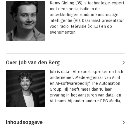
Remy Gieling (35) is technologie-expert 
met een specialisatie in de 
ontwikkelingen rondom kunstmatige 
intelligentie (AI). Daarnaast presentator 
voor radio, televisie (RTLZ) en op 
evenementen.

Hij is auteur van diverse boeken 
Andere boeken door Remy Gieling
waaronder het meest recente 
Handboek AI Strategie (verschenen 
april 2024). Als techwatcher volgt Remy 
Over Job van den Berg
belangrijke innovaties en tools rondom 
Job is data-, AI-expert, spreker en tech-
AI op de voet en weet de impact op 
ondernemer. Mede-eigenaar van AI.nl 
bedrijven en banen feilloos te duiden. 
en AI-softwarebedrijf The Automation 
Samen met Job van den Berg staat hij 
Group. Hij heeft meer dan 10 jaar 
120+ keer per jaar op landelijke podia. 

ervaring in het aansturen van data- en 
AI-teams bij onder andere DPG Media, 
Als co-founder van AI-softwarebouwer 
Sanoma en Kantar. Hij is presentator 
The Automation Group weet hij alles 
van de AI-serie AI at Work (DPG 
van de integratie van gefinetunede 
Andere boeken door Job van den
Media/BusinessWise). De allereerste 
large language modellen (LLM's), 
Inhoudsopgave
Berg
tv-serie in Nederland waar de impact 
Slimmer werken
AI Agents
geavanceerde zoektechnologie (RAG) 
met ChatGPT,
van AI op de werkvloer in beeld wordt 