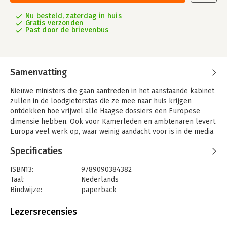
Nu besteld, zaterdag in huis
Gratis verzonden
Past door de brievenbus
Samenvatting
Nieuwe ministers die gaan aantreden in het aanstaande kabinet
zullen in de loodgieterstas die ze mee naar huis krijgen
ontdekken hoe vrijwel alle Haagse dossiers een Europese
dimensie hebben. Ook voor Kamerleden en ambtenaren levert
Europa veel werk op, waar weinig aandacht voor is in de media.
Maar is dat terecht?
Specificaties
De columnbundel ‘Post uit Brussel’ geeft een kijkje achter de
schermen bij de Nederlandse raderen die gaan draaien als er
ISBN13:
9789090384382
Europese plannen op de mat van de Eerste en Tweede Kamer
Taal:
Nederlands
vallen en laat zien hoe Nederlanders deze Brusselse
Bindwijze:
paperback
wetgeving kunnen beïnvloeden.
Aantal pagina's:
150
Uitgever:
Brusselse Nieuwe
Lezersrecensies
Druk:
1