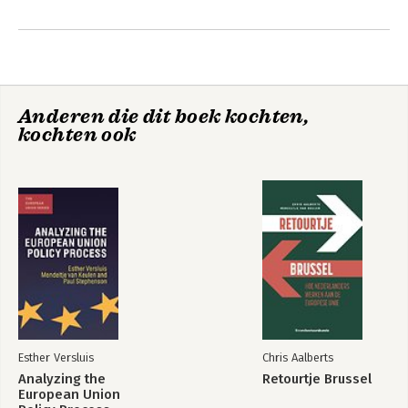
Andere boeken door Mendeltje van
Keulen
Anderen die dit boek kochten,
kochten ook
Retourtje Brussel
Wat doen ze daar
eigenlijk?
Esther Versluis
Chris Aalberts
Analyzing the
Retourtje Brussel
European Union