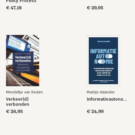
Policy Process
€ 47,18
€ 29,95
Verkeer(d)
Analyzing the
verbonden
European Union
Policy Process
Bekijk alle boeken
Mendeltje van Keulen
Martijn Aslander
Verkeer(d)
Informatieautonomie
verbonden
€ 26,95
€ 24,99