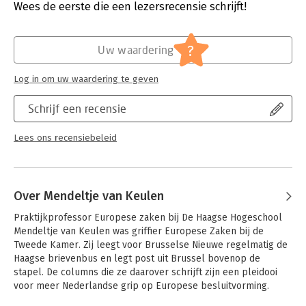
Verschijningsdatum:
29-12-2025
Wees de eerste die een lezersrecensie schrijft!
Hoofdrubriek:
Mens en maatschappij
?
Uw waardering
Log in om uw waardering te geven
Schrijf een recensie
Lees ons recensiebeleid
Over Mendeltje van Keulen
Praktijkprofessor Europese zaken bij De Haagse Hogeschool 
Mendeltje van Keulen was griffier Europese Zaken bij de 
Tweede Kamer. Zij leegt voor Brusselse Nieuwe regelmatig de 
Haagse brievenbus en legt post uit Brussel bovenop de 
stapel. De columns die ze daarover schrijft zijn een pleidooi 
voor meer Nederlandse grip op Europese besluitvorming.