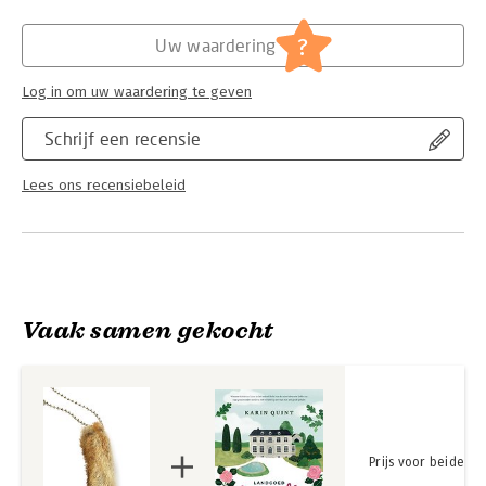
de motocross.
Hoofdrubriek:
Literatuur en romans
Als hij jaren later plotseling verdwijnt, komt zijn opstandige
?
dochter terug
Uw waardering
naar haar geboortegrond om hem te zoeken, met een
dramatische
Log in om uw waardering te geven
familiereünie tot gevolg.
Schrijf een recensie
Lees ons recensiebeleid
Vaak samen gekocht
Prijs voor beide