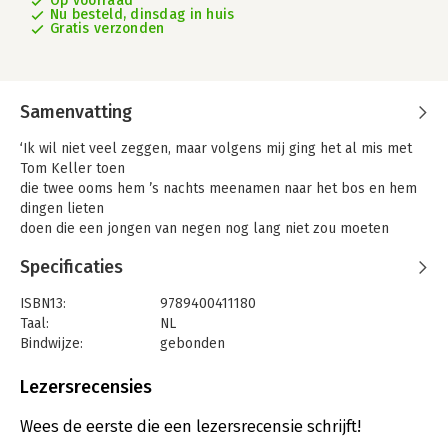
Op voorraad
Nu besteld, dinsdag in huis
Gratis verzonden
Samenvatting
‘Ik wil niet veel zeggen, maar volgens mij ging het al mis met
Tom Keller toen
die twee ooms hem ’s nachts meenamen naar het bos en hem
dingen lieten
doen die een jongen van negen nog lang niet zou moeten
doen.’
Specificaties
Zo begint De beesten, het romandebuut van Gijs Wilbrink. Het
speelt zich
ISBN13:
9789400411180
af in de Achterhoek, te midden van motoren, stropers,
Taal:
NL
nertsenfokkerijen en
Bindwijze:
gebonden
handeltjes die het daglicht niet kunnen verdragen. In dit
Aantal pagina's:
400
mystieke grensland
Uitgever:
Thomas Rap
Lezersrecensies
vol geheimen groeit Tom Keller op, jongste telg van de
Druk:
1
beruchtste familie van
Verschijningsdatum:
27-2-2024
Wees de eerste die een lezersrecensie schrijft!
de streek, en gezegend met een van God gegeven talent voor