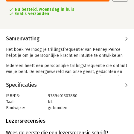
Nu besteld, woensdag in huis
Gratis verzonden
Samenvatting
Het boek 'Verhoog je trillingsfrequentie' van Penney Peirce
helpt je om je persoonlijke kracht en intuïtie te ontwikkelen.
Iedereen heeft een persoonlijke trillingsfrequentie die onthult
wie je bent. De energiewereld van onze geest, gedachten en
emoties wordt vaak over het hoofd gezien, terwijl werkelijk
alles in het leven doordrongen is van vibrerende energie.
Specificaties
In het opmerkelijke boek 'Verhoog je trillingsfrequentie' laat
ISBN13:
9789401303880
Penney Peirce niet alleen zien hoe je je persoonlijke
Taal:
NL
trillingsfrequentie kunt vaststellen, maar ook hoe je die kunt
Bindwijze:
gebonden
verhogen. Als je je kernfrequentie vindt - de hoogst haalbare,
Aantal pagina's:
344
meest natuurlijke persoonlijke vibratie - ben je in staat om
Uitgever:
Altamira
Lezersrecensies
een helder bewustzijn te bewaren, weerstanden te
Druk:
6
verminderen en nieuwe talenten te ontplooien. Daarmee
Verschijningsdatum:
29-5-2018
Wees de eerste die een lezersrecensie schrijft!