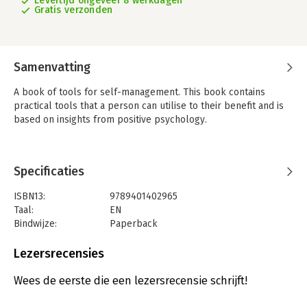
Levertijd ongeveer 8 werkdagen
Gratis verzonden
Samenvatting
A book of tools for self-management. This book contains
practical tools that a person can utilise to their benefit and is
based on insights from positive psychology.
Specificaties
ISBN13:
9789401402965
Taal:
EN
Bindwijze:
Paperback
Aantal pagina's:
192
Uitgever:
Lannoo Publishers
Lezersrecensies
Wees de eerste die een lezersrecensie schrijft!