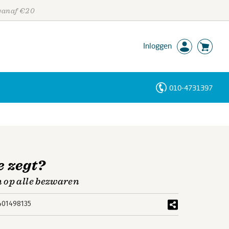
 vanaf €20
Inloggen
010-4731397
Personen
Trefwoorden
e zegt?
 op alle bezwaren
401498135