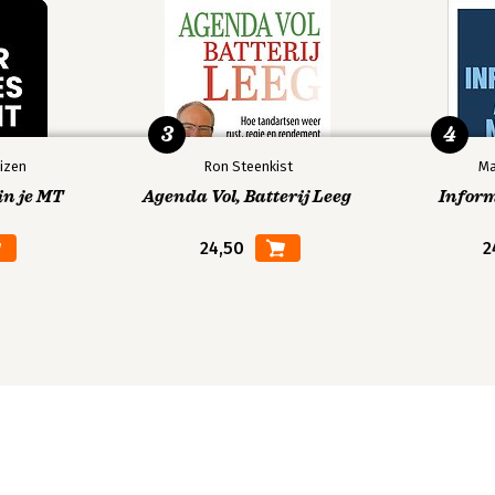
3
4
izen
Ron Steenkist
Ma
in je MT
Agenda Vol, Batterij Leeg
Infor
24,50
2