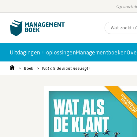
Op werkda
Uitdagingen + oplossingen
Managementboeken
Ove
Boek
Wat als de klant nee zegt?