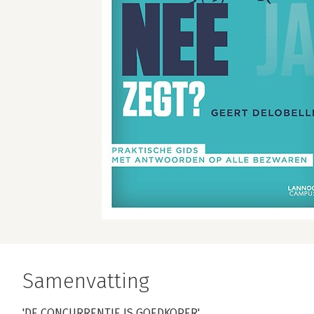
Samenvatting
'DE CONCURRENTIE IS GOEDKOPER',