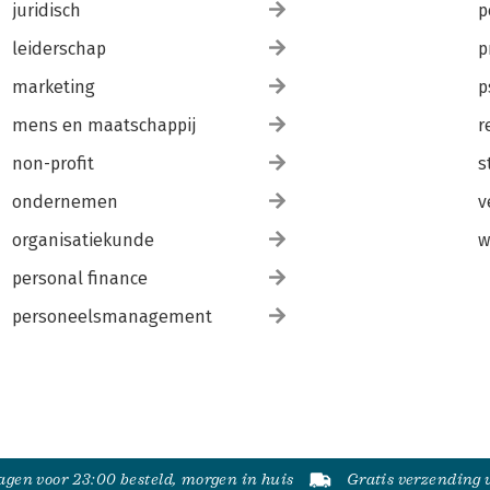
juridisch
p
leiderschap
p
marketing
p
mens en maatschappij
r
non-profit
s
ondernemen
v
organisatiekunde
w
personal finance
personeelsmanagement
gen voor 23:00 besteld, morgen in huis
Gratis verzending