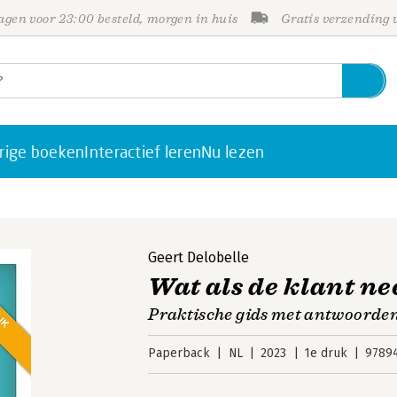
gen voor 23:00 besteld, morgen in huis
Gratis verzending
rige boeken
Interactief leren
Nu lezen
Geert Delobelle
Wat als de klant ne
Praktische gids met antwoorden
Paperback
NL
2023
1e druk
9789