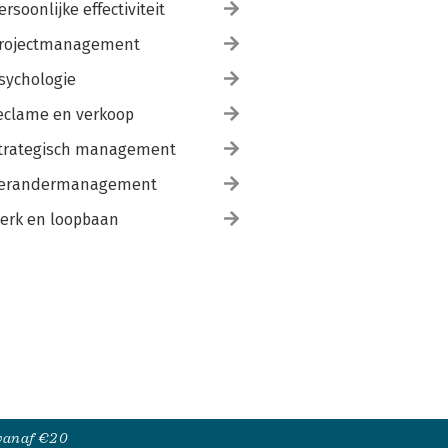
ersoonlijke effectiviteit
rojectmanagement
sychologie
eclame en verkoop
trategisch management
erandermanagement
erk en loopbaan
 vanaf €20