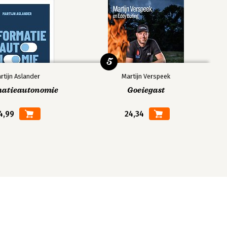
5
rtijn Aslander
Martijn Verspeek
matieautonomie
Goeiegast
4,99
24,34