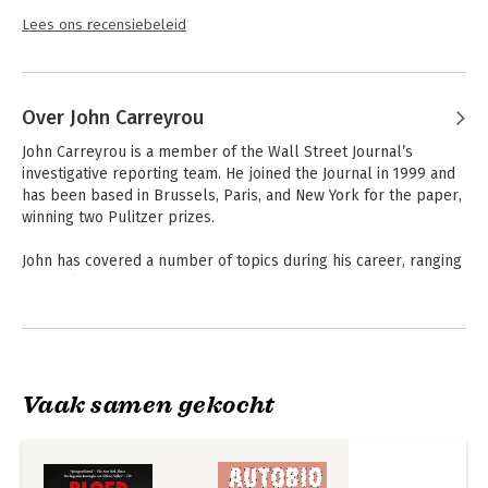
Lees ons recensiebeleid
Over John Carreyrou
John Carreyrou is a member of the Wall Street Journal’s 
investigative reporting team. He joined the Journal in 1999 and 
has been based in Brussels, Paris, and New York for the paper, 
winning two Pulitzer prizes.

John has covered a number of topics during his career, ranging 
from Islamist terrorism when he was on assignment in Europe 
to the pharmaceutical industry and the U.S. healthcare system. 
Andere boeken door John
His reporting on corruption in the field of spine surgery led to 
Carreyrou
long prison terms for a California hospital owner and a 
Michigan neurosurgeon. His reporting on Theranos, a blood-
testing startup founded by Elizabeth Holmes, was recognized 
Vaak samen gekocht
with a George Polk award, and is chronicled in his book Bad 
Blood: Secrets and Lies in a Silicon Valley Startup.

Born in New York and raised in Paris, he currently resides in 