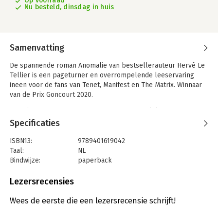
Op voorraad
Nu besteld, dinsdag in huis
Samenvatting
De spannende roman Anomalie van bestsellerauteur Hervé Le
Tellier is een pageturner en overrompelende leeservaring
ineen voor de fans van Tenet, Manifest en The Matrix. Winnaar
van de Prix Goncourt 2020.
Een vliegtuig op weg van Parijs naar New York komt in een
monsterstorm terecht. Het landt uiteindelijk veilig op JFK, maar
Specificaties
de echte problemen beginnen pas 100 dagen later als precies
dezelfde vlucht, met dezelfde passagiers, nog eens aankomt in
ISBN13:
9789401619042
New York…
Taal:
NL
Bindwijze:
paperback
Allesomvattend, wervelend, spannend en filosofisch: Anomalie
Uitgever:
Xander Uitgevers B.V.
is een zeldzaam verhaal dat de lezer grijpt, niet meer loslaat
Druk:
1
Lezersrecensies
en nog heel lang laat nadenken over de werkelijkheid om zich
Verschijningsdatum:
27-2-2023
heen. Hervé Le Tellier schreef met Anomalie een intrigerend
Wees de eerste die een lezersrecensie schrijft!
spannende pageturner die nergens mee te vergelijken is, maar
Hoofdrubriek:
Literatuur en romans
waar echo’s van The Matrix, Manifest en Tenet in weerklinken.