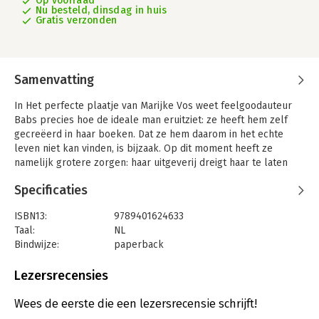
Op voorraad
Nu besteld, dinsdag in huis
Gratis verzonden
Samenvatting
In Het perfecte plaatje van Marijke Vos weet feelgoodauteur
Babs precies hoe de ideale man eruitziet: ze heeft hem zelf
gecreëerd in haar boeken. Dat ze hem daarom in het echte
leven niet kan vinden, is bijzaak. Op dit moment heeft ze
namelijk grotere zorgen: haar uitgeverij dreigt haar te laten
vallen als ze 'zichzelf niet heel snel terugvindt'. Om dat te
Specificaties
bewerkstelligen heeft haar uitgever een spirituele
survivalweek geregeld, in de jungle van Bolivia.
ISBN13:
9789401624633
Babs heeft zo haar twijfels, maar als ze de samenwerking wil
Taal:
NL
redden heeft ze geen andere keuze dan haar koffer te pakken.
Bindwijze:
paperback
En dan loopt ze tijdens de retraite haar eigen ideale man tegen
Aantal pagina's:
320
het lijf, precies zoals in haar boeken. Dat moet wel
Uitgever:
Xander Uitgevers B.V.
Lezersrecensies
voorbestemd zijn... Toch?
Druk:
1
Verschijningsdatum:
6-6-2025
Wees de eerste die een lezersrecensie schrijft!
Het perfecte plaatje is een heerlijke mix van humor, liefde en