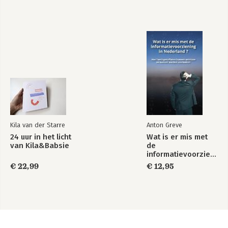
Kila van der Starre
Anton Greve
24 uur in het licht
Wat is er mis met
van Kila&Babsie
de
informatievoorziening
in Nederland ?
€ 22,99
€ 12,95