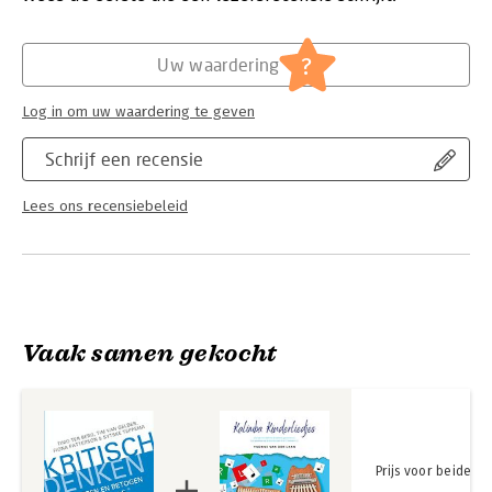
professionele beroepsbeoefenaar die beter wil leren
Hoofdrubriek:
Schoolboeken
redeneren en betogen.
?
Rationale is verkrijgbaar op www.rationaleonline.com.
Uw waardering
Log in om uw waardering te geven
Schrijf een recensie
Lees ons recensiebeleid
Vaak samen gekocht
Prijs voor beide