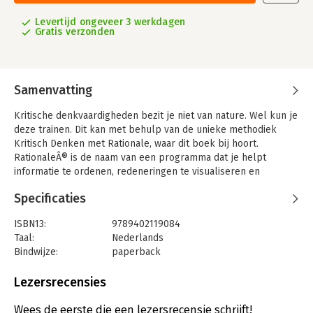
Levertijd ongeveer 3 werkdagen
Gratis verzonden
Samenvatting
Kritische denkvaardigheden bezit je niet van nature. Wel kun je
deze trainen. Dit kan met behulp van de unieke methodiek
Kritisch Denken met Rationale, waar dit boek bij hoort.
RationaleÂ® is de naam van een programma dat je helpt
informatie te ordenen, redeneringen te visualiseren en
vervolgens een goed en gefundeerd betoog op te bouwen.
Specificaties
Ook leer je hoe je redeneringen van anderen kunt herkennen,
analyseren en beoordelen. Dit boek gaat in op de
ISBN13:
9789402119084
basisbegrippen van kritisch denken en geeft inzicht in de
Taal:
Nederlands
achterliggende theorie van de methodiek. Het programma
Bindwijze:
paperback
Rationale en dit boek zijn dus onlosmakelijk met elkaar
Aantal pagina's:
100
verbonden.
Uitgever:
Brave New Books (niet via CB)
Lezersrecensies
De methodiek is geschikt voor studenten in het hoger
Druk:
1
onderwijs die een kritische, onderzoekende houding willen
Verschijningsdatum:
5-9-2014
Wees de eerste die een lezersrecensie schrijft!
ontwikkelen. De methodiek is ook geschikt voor de