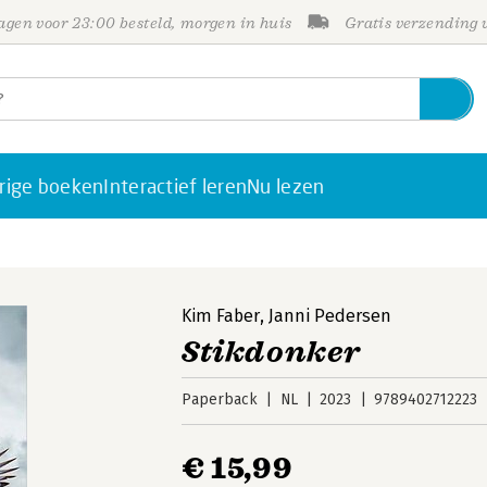
gen voor 23:00 besteld, morgen in huis
Gratis verzending
rige boeken
Interactief leren
Nu lezen
Kim Faber
,
Janni Pedersen
Stikdonker
Paperback
NL
2023
9789402712223
€ 15,99