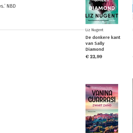
s.’ NBD
Liz Nugent
De donkere kant
van Sally
Diamond
€ 22,99