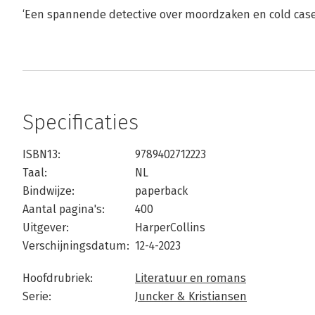
‘Een spannende detective over moordzaken en cold case
Specificaties
ISBN13:
9789402712223
Taal:
NL
Bindwijze:
paperback
Aantal pagina's:
400
Uitgever:
HarperCollins
Verschijningsdatum:
12-4-2023
Hoofdrubriek:
Literatuur en romans
Serie:
Juncker & Kristiansen