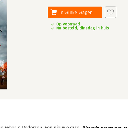
In winkelwagen
Op voorraad
Nu besteld, dinsdag in huis
Vaak samen g
duo Faber & Pedersen. Een nieuwe case