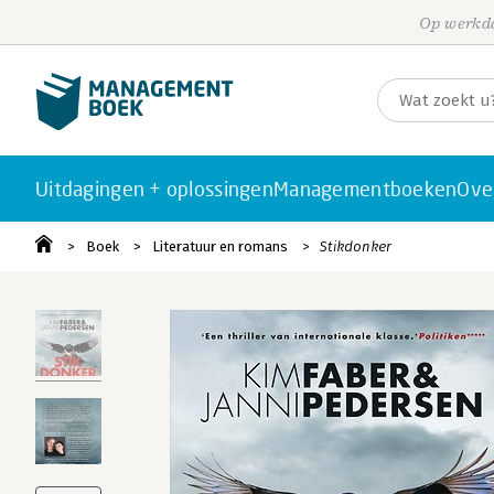
Op werkda
Uitdagingen + oplossingen
Managementboeken
Ove
Boek
Literatuur en romans
Stikdonker