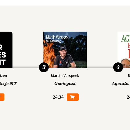
3
4
izen
Martijn Verspeek
R
in je MT
Goeiegast
Agenda V
24,34
2