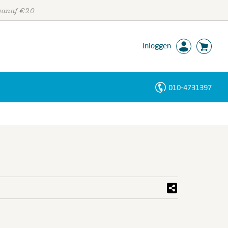
 vanaf €20
Inloggen
010-4731397
Personen
Trefwoorden