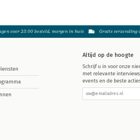
gen voor 23:00 besteld, morgen in huis
Gratis verzending
Altijd op de hoogte
Schrijf u in voor onze nie
diensten
met relevante interviews
events en de beste actie
rogramma
nnen