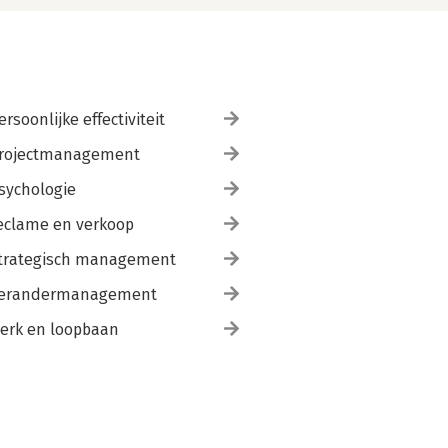
ersoonlijke effectiviteit
rojectmanagement
sychologie
eclame en verkoop
trategisch management
erandermanagement
erk en loopbaan