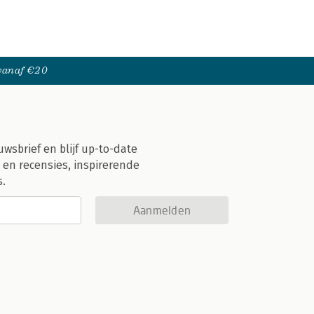
 vanaf €20
uwsbrief en blijf up-to-date
 en recensies, inspirerende
s.
Aanmelden