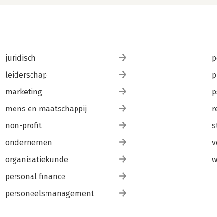
juridisch
p
leiderschap
p
marketing
p
mens en maatschappij
r
non-profit
s
ondernemen
v
organisatiekunde
w
personal finance
personeelsmanagement