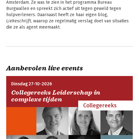
Amsterdam. Ze was te zien in het programma Bureau 
Hoofdrubriek:
Mens en maatschappij
Burgwallen en spreekt zich actief uit tegen geweld tegen 
Jongbloed:
Politietaken
hulpverleners. Daarnaast heeft ze haar eigen blog, 
Liekeschrijft
, waarop ze regelmatig verslag doet van situaties 
die ze als agent meemaakt.
Andere boeken door Lieke Hester
Aanbevolen live events
Dinsdag 27-10-2026
Collegereeks Leiderschap in
complexe tijden
Collegereeks
Het kan ook nooit
normaal