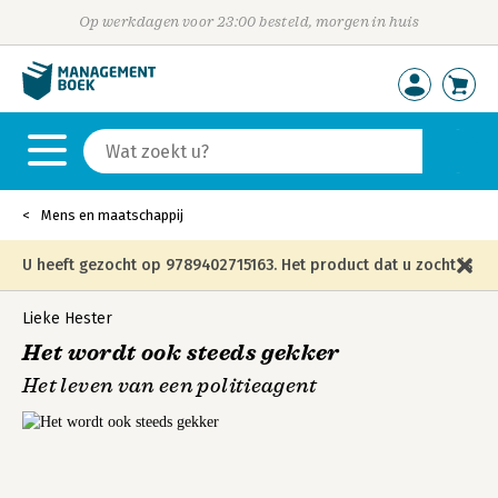
Op werkdagen voor 23:00 besteld, morgen in huis
Mens en maatschappij
U heeft gezocht op 9789402715163. Het product dat u zocht is
niet meer in die editie leverbaar en is vervangen door de
Lieke Hester
Het wordt ook steeds gekker
onderstaande editie.
Het leven van een politieagent