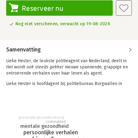
Reserveer nu
Nog niet verschenen, verwacht op 19-08-2026
Samenvatting
Lieke Hester, de leukste politieagent van Nederland, deelt in
Het wordt ook steeds gekker
nieuwe spannende, grappige en
ontroerende verhalen over haar leven als agent.
Lieke Hester is hoofdagent bij politiebureau Burgwallen in
Amsterdam. Inmiddels kan ze zonder te overdrijven zeggen:
het wordt ook steeds gekker.
Van dealers en overlastveroorzakers op het Centraal Station
tot hardleerse winkeldieven, en van suïcidepreventie tot
geestelijke gezondheidszorg
lijkvindingen en moordonderzoeken... Het wordt ook steeds
criminaliteit
gekker bewijst dat geen dag hetzelfde is bij de politie. Het zijn
mentale gezondheid
de ontroerende en soms morbide verhalen, de humor en het
persoonlijke verhalen
plezier onder de collega’s en de onvoorspelbaarheid die de