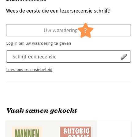
Vanheste mannelijke onvruchtbaarheid op openhartige en
Druk:
1
scherpzinnige wijze.
Verschijningsdatum:
15-5-2025
Wees de eerste die een lezersrecensie schrijft!
Hoofdrubriek:
Literatuur en romans
?
Uw waardering
Log in om uw waardering te geven
Schrijf een recensie
Lees ons recensiebeleid
Vaak samen gekocht