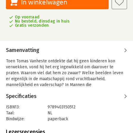
In winkelwagen
Op voorraad
Nu besteld, dinsdag in huis
Gratis verzonden
Samenvatting
Toen Tomas Vanheste ontdekte dat hij geen kinderen kon
verwekken, vond hij het erg ingewikkeld om daarover te
praten. Waarom viel dat hem zo zwaar? Welke beelden leven
er eigenlijk in de maatschappij rond vruchtbaarheid,
mannelijkheid en vaderschap? In Mannen die
zwijgen onderzoekt Vanheste het stigma rondom
Specificaties
vruchtbaarheidsproblematiek bij mannen en verdiept hij zich in
mogelijke oorzaken en behandelingen. Is een gezonder leven
ISBN13:
9789403150512
echt de oplossing voor slecht zaad en spelen
Taal:
NL
hormoonverstorende stoffen nou wel of niet een rol bij
Bindwijze:
paperback
verminderde spermakwaliteit?
Aantal pagina's:
208
In gesprek met wetenschappers, artsen en schrijvers verkent
Uitgever:
Bezige Bij b.v., Uitgeverij De
Lezersrecensies