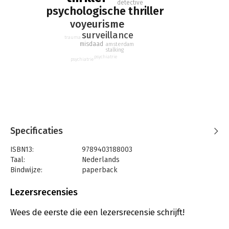
voor een raadsel. Wie heeft de camera’s geplaatst? En waarom
detective
psychologische thriller
wil iemand de familie Sandberg elke minuut van elke dag
voyeurisme
filmen?
surveillance
trauma
misdaad
amsterdam
stalking
psychiatrie
psychiatrie
Specificaties
ISBN13:
9789403188003
Taal:
Nederlands
Bindwijze:
paperback
Aantal pagina's:
288
Uitgever:
Cargo
Lezersrecensies
Druk:
1
Verschijningsdatum:
7-5-2020
Wees de eerste die een lezersrecensie schrijft!