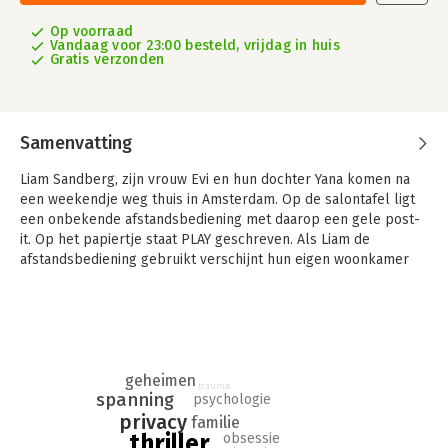
Op voorraad
Vandaag voor 23:00 besteld, vrijdag in huis
Gratis verzonden
Samenvatting
Liam Sandberg, zijn vrouw Evi en hun dochter Yana komen na
een weekendje weg thuis in Amsterdam. Op de salontafel ligt
een onbekende afstandsbediening met daarop een gele post-
it. Op het papiertje staat PLAY geschreven. Als Liam de
afstandsbediening gebruikt verschijnt hun eigen woonkamer
op de televisie, gefilmd van een hoog standpunt. Door het
beeld loopt Evi, in een badjas. Dan worden er zes afzonderlijke
schermen zichtbaar. Op elk beeld is een ander deel van hun
huis te zien, en ook Liam en Yana zijn gefilmd. Rechtsboven
staan een datum en een tijd, en als Liam doorspoelt vliegen de
geheimen
dagen voorbij.
trauma
spanning
psychologie
De volgende dag vindt de politie zeventien verborgen camera’s
privacy
familie
in het huis van Liam Sandberg. Rechercheur Isabella Neri staat
thriller
obsessie