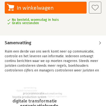
In winkelwagen
Nu besteld, woensdag in huis
Gratis verzonden
Samenvatting
Ruim een derde van ons werk komt neer op communicatie,
controle en het leveren van informatie. Iedereen ontvangt
continu berichten waar we op moeten reageren. Steeds meer
juristen controleren steeds meer regels, boekhouders
controleren cijfers en managers controleren weer juristen en
boekhouders. Automatisering heeft ons werk makkelijk
gemaakt, maar de huidige manier van organiseren zorgt er óók
voor dat er steeds meer gecommuniceerd en gecontroleerd
samenleving
wordt.
digitale bureaucratie
procesinnovatie
automatisering
toyota production system
Automatisering heeft ons ver gebracht, maar er mede voor
digitaal organiseren
digitale transformatie
gezorgd dat we nu met een digitale bureaucratie zitten terwijl