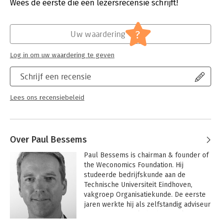
Verschijningsdatum:
25-8-2020
Wees de eerste die een lezersrecensie schrijft!
Hoofdrubriek:
IT-management / ICT
,
Leiderschap
?
Uw waardering
Log in om uw waardering te geven
Schrijf een recensie
Lees ons recensiebeleid
Over Paul Bessems
Paul Bessems is chairman & founder of 
the Weconomics Foundation. Hij 
studeerde bedrijfskunde aan de 
Technische Universiteit Eindhoven, 
vakgroep Organisatiekunde. De eerste 
jaren werkte hij als zelfstandig adviseur 
voor internationale bedrijven als Texas 