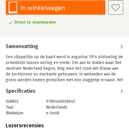
In winkelwagen
Direct te downloaden
Samenvatting
Een stippellijn op de kaart werd in augustus 1914 plotseling de
scheidslijn tussen oorlog en vrede. Om aan te duiden waar het
neutrale Nederland begon, hing men het rood-wit-blauw aan
de kerktorens en markante gebouwen. In weilanden aan de
grens werden koeien gemolken met een vlaggetje ernaast. Het
gebulder van geschut leek niet op te houden, lijken en
Specificaties
kadavers stroomden met de Maas het land in en nadat
Belgische buurdorpen waren platgebrand, kwam een enorme
ISBN13:
9789460039645
vluchtelingenstroom op gang.
Taal:
Nederlands
Het was een illusie dat door de Nederlandse neutraliteit alles
Bindwijze:
e-book
zijn normale gang zou blijven gaan. De jaren 1914-1918 werden
Beveiliging:
watermerk
in een grensdorp als Eijsden heel anders beleefd dan in het
Bestandsformaat:
epub
Lezersrecensies
hart van Nederland. Toen de Duitse keizer zich op een vroege