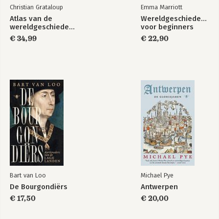
Christian Grataloup
Emma Marriott
Atlas van de
Wereldgeschiedenis
wereldgeschiedenis
voor beginners
€ 34,99
€ 22,90
Bart van Loo
Michael Pye
De Bourgondiërs
Antwerpen
€ 17,50
€ 20,00