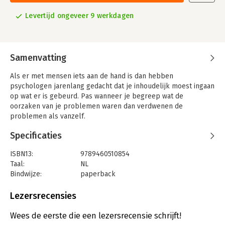
Levertijd ongeveer 9 werkdagen
Samenvatting
Als er met mensen iets aan de hand is dan hebben
psychologen jarenlang gedacht dat je inhoudelijk moest ingaan
op wat er is gebeurd. Pas wanneer je begreep wat de
oorzaken van je problemen waren dan verdwenen de
problemen als vanzelf.
Vandaag de dag weten we dat dit onzin is. Inzicht in waar je
Specificaties
problemen vandaan komen, zorgt er alleen maar voor dat je
problemen vaster komen te zitten omdat ze worden
ISBN13:
9789460510854
gerechtvaardigd. Bovendien heeft modern
Taal:
NL
neurowetenschappelijk onderzoek laten zien dat, wanneer je
Bindwijze:
paperback
tijdens het herbeleven van een traumatische ervaring deze
Uitgever:
Attrakt B.V.
herbeleving op de een of andere manier verstoort, de
Druk:
1
Lezersrecensies
emotionele lading ervan verdwijnt.
Verschijningsdatum:
17-6-2016
Wees de eerste die een lezersrecensie schrijft!
In dit boek wordt helder uitgelegd wat er mis is met een
Hoofdrubriek:
Filosofie