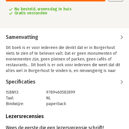
Nu besteld, woensdag in huis
Gratis verzonden
Samenvatting
Dit boek is er voor iedereen die denkt dat er in Borgerhout
niets te zien of te beleven valt. Dat er geen monumenten of
evenementen zijn, geen pleinen of parken, geen cafés of
restaurants... Dit boek is er ook voor iedereen die weet dat dit
alles wel in Borgerhout te vinden is, en nieuwsgierig is naar
hoe en waarom het er gekomen is. Dit boek is zowel een
Specificaties
reisgids langs het beste van Borgerhout, als een tijdreis
doorheen de geschiedenis die het Borgerhout van nu beter
ISBN13:
9789460582899
doet begrijpen.
Taal:
NL
Borgerhout laat niemand onberoerd. You either love it or you
Bindwijze:
paperback
hate it. Het meest eigenzinnige district van Antwerpen is altijd
Aantal pagina's:
224
al een 'specialleke' geweest. Borgerhout is het minst groene,
Uitgever:
Luster Uitgeverij
Lezersrecensies
dichtstbevolkte en meeste vervuilde district van Antwerpen. En
Druk:
1
toch moet je er geweest zijn.
Verschijningsdatum:
2-11-2021
Wees de eerste die een lezersrecensie schrijft!