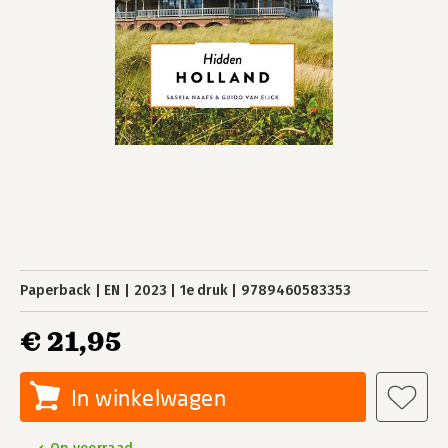
Paperback
EN
2023
1e druk
9789460583353
€ 21,95
In winkelwagen