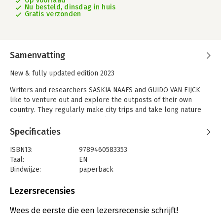
Op voorraad
Nu besteld, dinsdag in huis
Gratis verzonden
Samenvatting
New & fully updated edition 2023
Writers and researchers SASKIA NAAFS and GUIDO VAN EIJCK
like to venture out and explore the outposts of their own
country. They regularly make city trips and take long nature
walks. They have already published two travel guides: 'The 500
Hidden Secrets of Amsterdam' and 'The 500 Hidden Secrets of
Specificaties
Rotterdam'.
ISBN13:
9789460583353
The Dutch love to travel but they tend to forget that there is
Taal:
EN
also a lot to see and do in their own country. This alternative
Bindwijze:
paperback
travel guide is a tribute to all these unique, beautiful, madcap
Aantal pagina's:
280
and inspiring places. The authors will guide you off the beaten
Uitgever:
Hidden
Lezersrecensies
path, to over 380 places which will astonish you. This book
Druk:
1
includes over
Verschijningsdatum:
16-2-2023
Wees de eerste die een lezersrecensie schrijft!