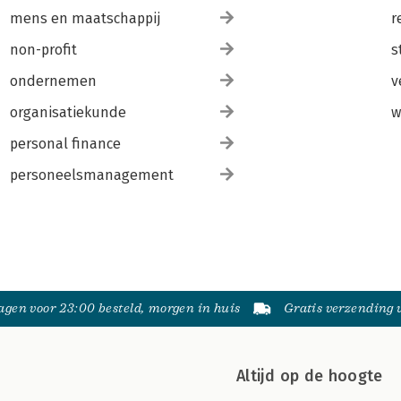
mens en maatschappij
r
non-profit
s
ondernemen
v
organisatiekunde
w
personal finance
personeelsmanagement
gen voor 23:00 besteld, morgen in huis
Gratis verzending
Altijd op de hoogte