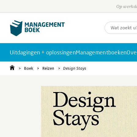
Op werkda
Uitdagingen + oplossingen
Managementboeken
Ove
Boek
Reizen
Design Stays