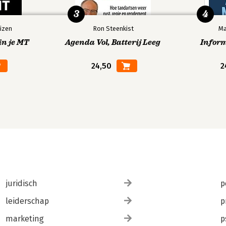
3
4
izen
Ron Steenkist
Ma
in je MT
Agenda Vol, Batterij Leeg
Infor
24,50
2
juridisch
p
leiderschap
p
marketing
p