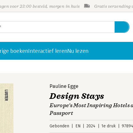
gen voor 23:00 besteld, morgen in huis
Gratis verzending
rige boeken
Interactief leren
Nu lezen
Pauline Egge
Design Stays
Europe's Most Inspiring Hotels
Passport
Gebonden
EN
2024
1e druk
97894