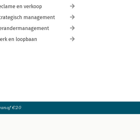
eclame en verkoop
trategisch management
erandermanagement
erk en loopbaan
 vanaf €20