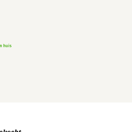
n huis
ekocht