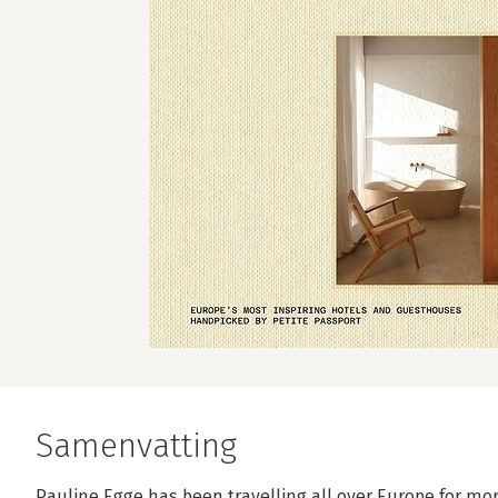
Samenvatting
Pauline Egge has been travelling all over Europe for mor