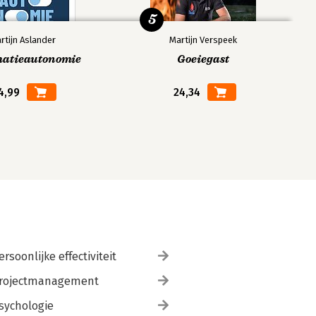
5
rtijn Aslander
Martijn Verspeek
matieautonomie
Goeiegast
4,99
24,34
ersoonlijke effectiviteit
rojectmanagement
sychologie