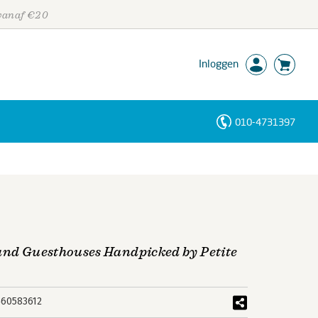
 vanaf €20
Inloggen
010-4731397
Personen
Trefwoorden
 and Guesthouses Handpicked by Petite
60583612