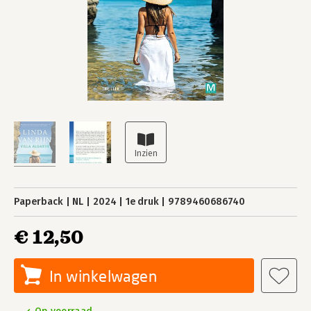
Paperback
NL
2024
1e druk
9789460686740
€ 12,50
In winkelwagen