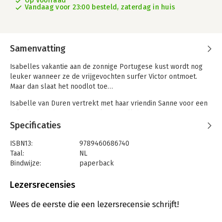
Op voorraad
Vandaag voor 23:00 besteld, zaterdag in huis
Samenvatting
Isabelles vakantie aan de zonnige Portugese kust wordt nog
leuker wanneer ze de vrijgevochten surfer Victor ontmoet.
Maar dan slaat het noodlot toe…
Isabelle van Duren vertrekt met haar vriendin Sanne voor een
vakantie aan de Portugese Algarve. Allebei begin dertig,
allebei net single na een lange relatie en allebei niet op zoek
Specificaties
naar de liefde. De vakantie is alles wat het moet zijn: heerlijk
eten, prachtige stranden en wanneer Isabelle ook nog de
ISBN13:
9789460686740
knappe surfer Victor ontmoet, kan de week helemaal niet
Taal:
NL
meer stuk. Hoewel dit geen langdurige relatie gaat worden – of
Bindwijze:
paperback
misschien wel juist daarom – geniet ze met volle teugen van
Aantal pagina's:
288
het gezelschap van Victor: hij leert haar surfen op de golven
Uitgever:
Uitgeverij Marmer B.V.
Lezersrecensies
en samen kanoën ze langs de prachtige kust.
Druk:
1
Verschijningsdatum:
10-9-2024
Wees de eerste die een lezersrecensie schrijft!
Een jaar later is Isabelle terug in de Algarve. Ze heeft een
nieuwe liefde gevonden en samen bezoeken ze zijn familie in