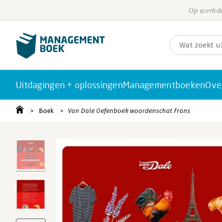
Op werkda
Uitdagingen + oplossingen
Managementboeken
Ove
Boek
Van Dale Oefenboek woordenschat Frans