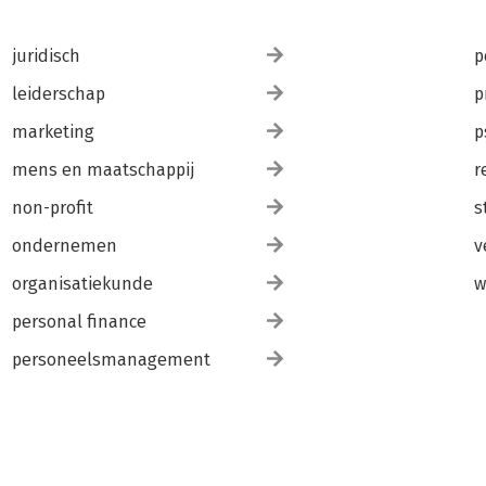
juridisch
p
leiderschap
p
marketing
p
mens en maatschappij
r
non-profit
s
ondernemen
v
organisatiekunde
w
personal finance
personeelsmanagement