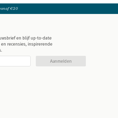
 vanaf €20
uwsbrief en blijf up-to-date
 en recensies, inspirerende
s.
Aanmelden