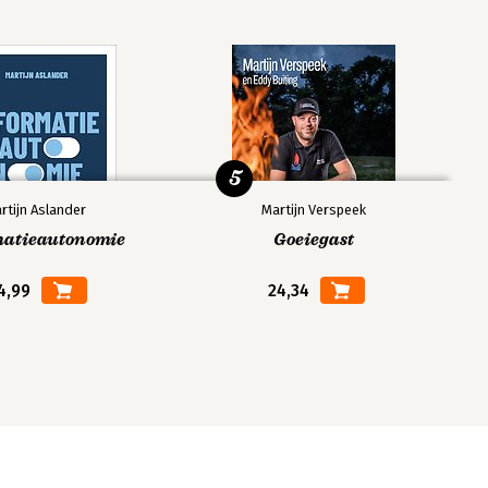
5
rtijn Aslander
Martijn Verspeek
matieautonomie
Goeiegast
4,99
24,34