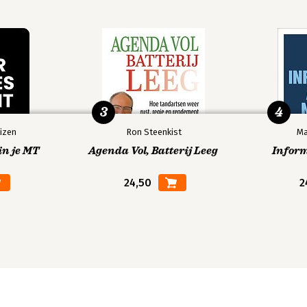
3
4
izen
Ron Steenkist
Ma
in je MT
Agenda Vol, Batterij Leeg
Infor
24,50
2