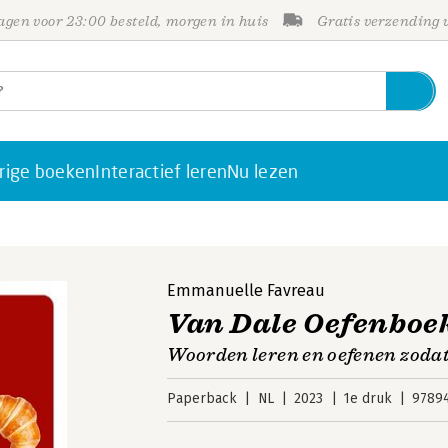
gen voor 23:00 besteld, morgen in huis
Gratis verzending
rige boeken
Interactief leren
Nu lezen
Emmanuelle Favreau
Van Dale Oefenboe
Woorden leren en oefenen zodat 
Paperback
NL
2023
1e druk
9789