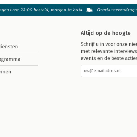
gen voor 23:00 besteld, morgen in huis
Gratis verzending
Altijd op de hoogte
Schrijf u in voor onze nie
diensten
met relevante interviews
events en de beste actie
rogramma
nnen