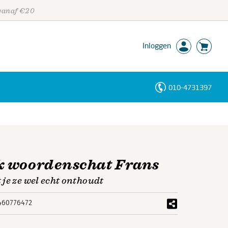
 vanaf €20
Inloggen
010-4731397
Personen
Trefwoorden
k woordenschat Frans
je ze wel echt onthoudt
460776472