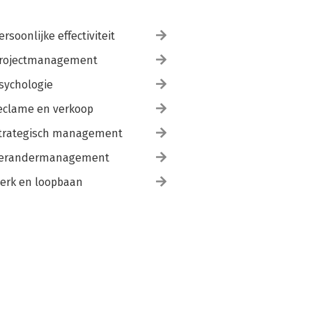
ersoonlijke effectiviteit
rojectmanagement
sychologie
eclame en verkoop
trategisch management
erandermanagement
erk en loopbaan