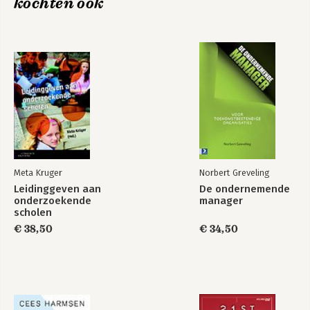
kochten ook
De kunst en
Wat werkt:
wetenschap van
Pedagogisch
het lesgeven -
handelen &
Beknopte uitgave
klassenmanagement
Meta Kruger
Norbert Greveling
Leidinggeven aan
De ondernemende
onderzoekende
manager
scholen
€ 38,50
€ 34,50