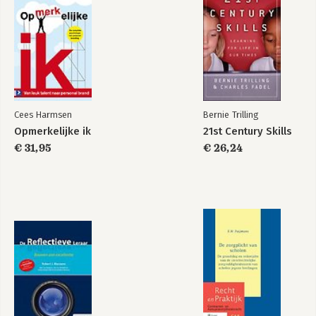
Wat werkt op
Wat werkt in de
school - Beknopte
klas
uitgave
Bekijk alle boeken
Cees Harmsen
Bernie Trilling
Opmerkelijke ik
21st Century Skills
€ 31,95
€ 26,24