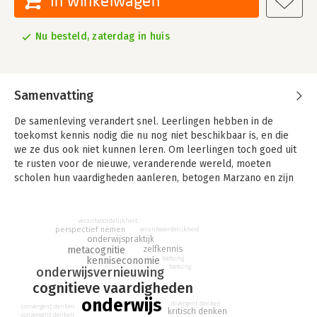
In winkelwagen
Nu besteld, zaterdag in huis
Samenvatting
De samenleving verandert snel. Leerlingen hebben in de
toekomst kennis nodig die nu nog niet beschikbaar is, en die
we ze dus ook niet kunnen leren. Om leerlingen toch goed uit
te rusten voor de nieuwe, veranderende wereld, moeten
scholen hun vaardigheden aanleren, betogen Marzano en zijn
mede-auteur Heflebower. Dit boek helpt scholen daarbij.
De auteurs presenteren een onderwijsmodel dat is gebaseerd
verantwoordelijkheid
op vijf essentiële vaardigheden, die ze samen 21st century
perspectief nemen
verantwoordelijkheid
onderwijspraktijk
skills noemen. Ze onderscheiden daarbij cognitieve vaardigen
metacognitie
zelfkennis
(kennis die leerlingen nodig hebben) en conatieve
toetsing
kenniseconomie
toetsing
onderwijsvernieuwing
vaardigheden (goed kunnen omgaan met anderen). 'Klaar voor
cognitieve vaardigheden
de 21e eeuw' biedt vele concrete aanbevelingen voor de
onderwijspraktijk, gebaseerd op uitgebreid wetenschappelijk
onderwijs
divergent denken
convergent denken
kritisch denken
onderzoek.
convergent denken